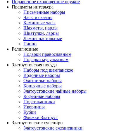
Подарочное охолощенное оружие
Предметы интерьера
Письменные наборы
Часы из камня
Каминные часы
Шахматы, нарды
Шкатулки, ларцы
Лампы настольные
Панно
Религиозные
Подарки православным
Подарки мусульманам
Златоустовская посуда
Наборы под шампанское
Водочные наборы
Охотничьи наборы
Коньячные наборы
Златоустовские чайные наборы
Кофейные наборы
Подстаканники
Икорницы
Кубки
Фляжки Златоуст
Златоустовские сувениры
Златоустовские ежедневники