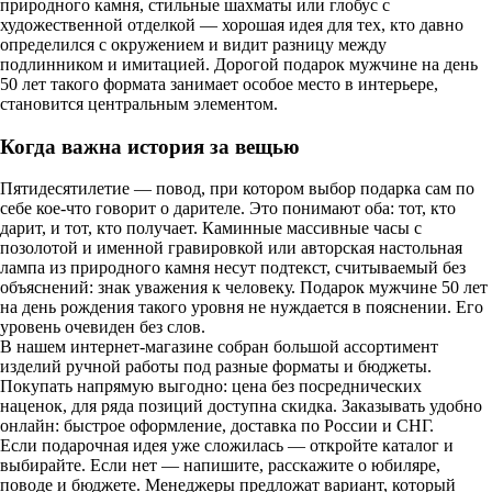
природного камня, стильные шахматы или глобус с
художественной отделкой — хорошая идея для тех, кто давно
определился с окружением и видит разницу между
подлинником и имитацией. Дорогой подарок мужчине на день
50 лет такого формата занимает особое место в интерьере,
становится центральным элементом.
Когда важна история за вещью
Пятидесятилетие — повод, при котором выбор подарка сам по
себе кое-что говорит о дарителе. Это понимают оба: тот, кто
дарит, и тот, кто получает. Каминные массивные часы с
позолотой и именной гравировкой или авторская настольная
лампа из природного камня несут подтекст, считываемый без
объяснений: знак уважения к человеку. Подарок мужчине 50 лет
на день рождения такого уровня не нуждается в пояснении. Его
уровень очевиден без слов.
В нашем интернет-магазине собран большой ассортимент
изделий ручной работы под разные форматы и бюджеты.
Покупать напрямую выгодно: цена без посреднических
наценок, для ряда позиций доступна скидка. Заказывать удобно
онлайн: быстрое оформление, доставка по России и СНГ.
Если подарочная идея уже сложилась — откройте каталог и
выбирайте. Если нет — напишите, расскажите о юбиляре,
поводе и бюджете. Менеджеры предложат вариант, который