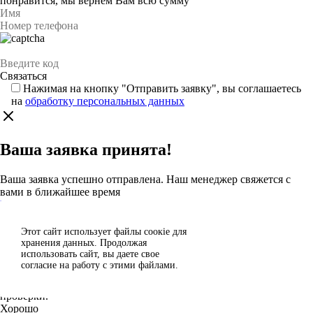
понравится, мы вернём Вам всю сумму
Нажимая на кнопку "Отправить заявку", вы соглашаетесь
на
обработку персональных данных
Ваша заявка принята!
Ваша заявка успешно отправлена. Наш менеджер свяжется с
вами в ближайшее время
Каталог
Этот сайт использует файлы сoокіе для
Согласен
хранения данных. Продолжая
Спасибо за отзыв!
использовать сайт, вы даете свое
Отклонить
согласие на работу с этими файлами.
Ваш отзыв отправлен на модерацию и появится на сайте после
проверки.
Хорошо