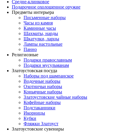
Средне-клинковое
Подарочное охолощенное оружие
Предметы интерьера
Письменные наборы
Часы из камня
Каминные часы
Шахматы, нарды
Шкатулки, ларцы
Лампы настольные
Панно
Религиозные
Подарки православным
Подарки мусульманам
Златоустовская посуда
Наборы под шампанское
Водочные наборы
Охотничьи наборы
Коньячные наборы
Златоустовские чайные наборы
Кофейные наборы
Подстаканники
Икорницы
Кубки
Фляжки Златоуст
Златоустовские сувениры