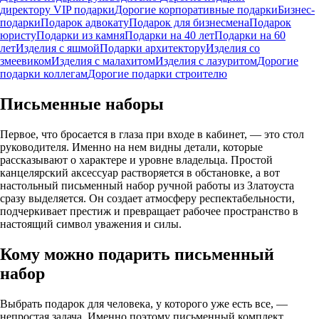
директору
VIP подарки
Дорогие корпоративные подарки
Бизнес-
подарки
Подарок адвокату
Подарок для бизнесмена
Подарок
юристу
Подарки из камня
Подарки на 40 лет
Подарки на 60
лет
Изделия с яшмой
Подарки архитектору
Изделия со
змеевиком
Изделия с малахитом
Изделия с лазуритом
Дорогие
подарки коллегам
Дорогие подарки строителю
Письменные наборы
Первое, что бросается в глаза при входе в кабинет, — это стол
руководителя. Именно на нем видны детали, которые
рассказывают о характере и уровне владельца. Простой
канцелярский аксессуар растворяется в обстановке, а вот
настольный письменный набор ручной работы из Златоуста
сразу выделяется. Он создает атмосферу респектабельности,
подчеркивает престиж и превращает рабочее пространство в
настоящий символ уважения и силы.
Кому можно подарить письменный
набор
Выбрать подарок для человека, у которого уже есть все, —
непростая задача. Именно поэтому письменный комплект