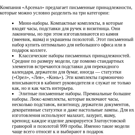
Компания «Арсенал» предлагает письменные принадлежности,
которые можно условно разделить на три категории:
Мини-наборы. Компактные комплекты, в которые
входят часы, подставки для ручек и визитница. Они
лаконичны, но при этом изготавливаются из камня
(змеевик, яшма) и украшены позолотой. Этот письменный
набор купить оптимально для небольшого офиса или в
подарок коллеге.
Классические наборы письменных принадлежностей.
Средние по размеру модели, где помимо стандартных
элементов встречаются подставки для перекидного
календаря, держатели для бумаг, иногда — статуэтки
(«Орел», «Лев», «Конь»). Эти комплекты гармонично
вписываются в кабинет руководителя и служат не только
как, но и как часть интерьера.
Элитные письменные наборы. Премиальные большие
наборы. Люкс-комплекты, которые включают часы,
несколько подставок, визитницу, держатели документов,
декоративные статуэтки и даже настольные лампы. Для их
изготовления используют малахит, лазурит, яшму,
креноид; каждое изделие декорируется Златоустовской
гравюрой и позолотой 999 пробы. Именно такие модели
чаще всего относят к и выбирают в подарок