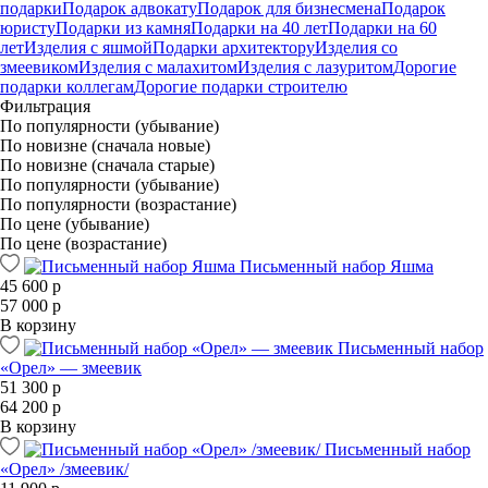
подарки
Подарок адвокату
Подарок для бизнесмена
Подарок
юристу
Подарки из камня
Подарки на 40 лет
Подарки на 60
лет
Изделия с яшмой
Подарки архитектору
Изделия со
змеевиком
Изделия с малахитом
Изделия с лазуритом
Дорогие
подарки коллегам
Дорогие подарки строителю
Фильтрация
По популярности (убывание)
По новизне (сначала новые)
По новизне (сначала старые)
По популярности (убывание)
По популярности (возрастание)
По цене (убывание)
По цене (возрастание)
Письменный набор Яшма
45 600 р
57 000 р
В корзину
Письменный набор
«Орел» — змеевик
51 300 р
64 200 р
В корзину
Письменный набор
«Орел» /змеевик/