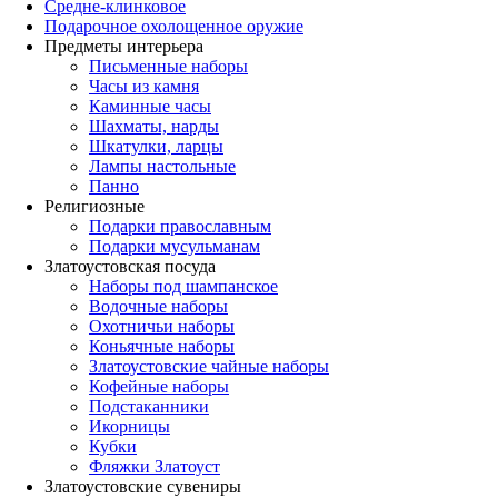
Средне-клинковое
Подарочное охолощенное оружие
Предметы интерьера
Письменные наборы
Часы из камня
Каминные часы
Шахматы, нарды
Шкатулки, ларцы
Лампы настольные
Панно
Религиозные
Подарки православным
Подарки мусульманам
Златоустовская посуда
Наборы под шампанское
Водочные наборы
Охотничьи наборы
Коньячные наборы
Златоустовские чайные наборы
Кофейные наборы
Подстаканники
Икорницы
Кубки
Фляжки Златоуст
Златоустовские сувениры