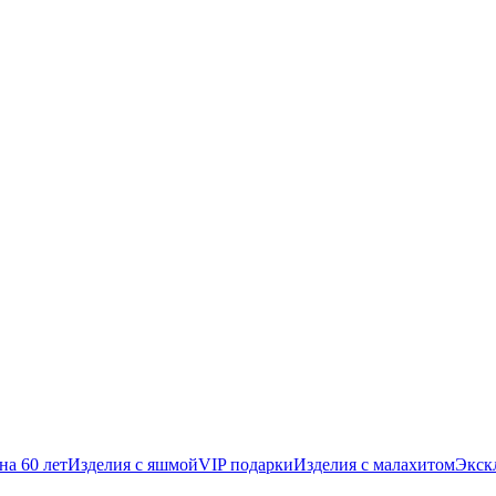
на 60 лет
Изделия с яшмой
VIP подарки
Изделия с малахитом
Экск