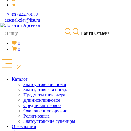
+7 800 444-36-22
arsenal-zlat@list.ru
Найти
Отмена
0
0
Каталог
Златоустовские ножи
Златоустовская посуда
Предметы интерьера
Длинноклинковое
Средне-клинковое
Охолощенное оружие
Религиозные
Златоустовские сувениры
О компании