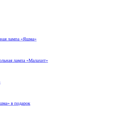
ьная лампа «Яшма»
ольная лампа «Малахит»
»
шма» в подарок