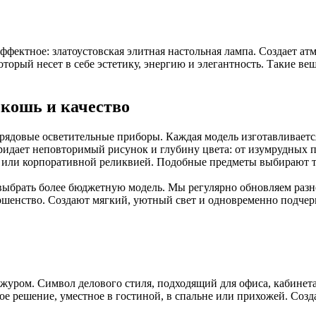
эффектное: златоустовская элитная настольная лампа. Создает ат
торый несет в себе эстетику, энергию и элегантность. Такие ве
кошь и качество
е рядовые осветительные приборы. Каждая модель изготавливает
ридает неповторимый рисунок и глубину цвета: от изумрудных 
 или корпоративной реликвией. Подобные предметы выбирают те,
выбрать более бюджетную модель. Мы регулярно обновляем раз
ершенство. Создают мягкий, уютный свет и одновременно подчер
журом. Символ делового стиля, подходящий для офиса, кабинет
 решение, уместное в гостиной, в спальне или прихожей. Созд