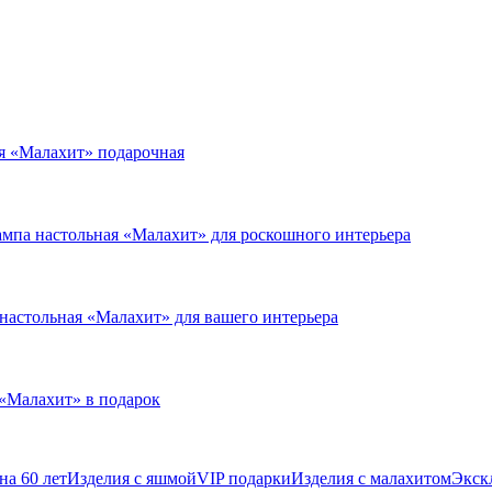
я «Малахит» подарочная
мпа настольная «Малахит» для роскошного интерьера
настольная «Малахит» для вашего интерьера
 «Малахит» в подарок
на 60 лет
Изделия с яшмой
VIP подарки
Изделия с малахитом
Экск