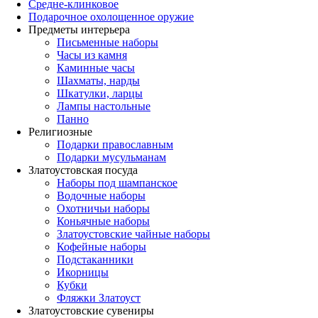
Средне-клинковое
Подарочное охолощенное оружие
Предметы интерьера
Письменные наборы
Часы из камня
Каминные часы
Шахматы, нарды
Шкатулки, ларцы
Лампы настольные
Панно
Религиозные
Подарки православным
Подарки мусульманам
Златоустовская посуда
Наборы под шампанское
Водочные наборы
Охотничьи наборы
Коньячные наборы
Златоустовские чайные наборы
Кофейные наборы
Подстаканники
Икорницы
Кубки
Фляжки Златоуст
Златоустовские сувениры