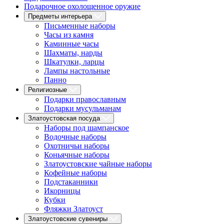
Подарочное охолощенное оружие
Предметы интерьера
Письменные наборы
Часы из камня
Каминные часы
Шахматы, нарды
Шкатулки, ларцы
Лампы настольные
Панно
Религиозные
Подарки православным
Подарки мусульманам
Златоустовская посуда
Наборы под шампанское
Водочные наборы
Охотничьи наборы
Коньячные наборы
Златоустовские чайные наборы
Кофейные наборы
Подстаканники
Икорницы
Кубки
Фляжки Златоуст
Златоустовские сувениры