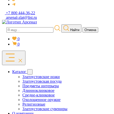
+7 800 444-36-22
arsenal-zlat@list.ru
Найти
Отмена
0
0
Каталог
Златоустовские ножи
Златоустовская посуда
Предметы интерьера
Длинноклинковое
Средне-клинковое
Охолощенное оружие
Религиозные
Златоустовские сувениры
О компании