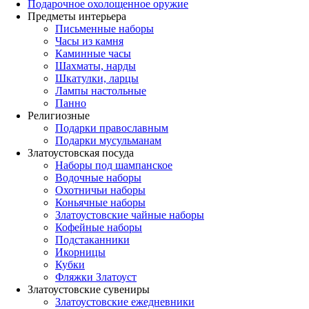
Подарочное охолощенное оружие
Предметы интерьера
Письменные наборы
Часы из камня
Каминные часы
Шахматы, нарды
Шкатулки, ларцы
Лампы настольные
Панно
Религиозные
Подарки православным
Подарки мусульманам
Златоустовская посуда
Наборы под шампанское
Водочные наборы
Охотничьи наборы
Коньячные наборы
Златоустовские чайные наборы
Кофейные наборы
Подстаканники
Икорницы
Кубки
Фляжки Златоуст
Златоустовские сувениры
Златоустовские ежедневники