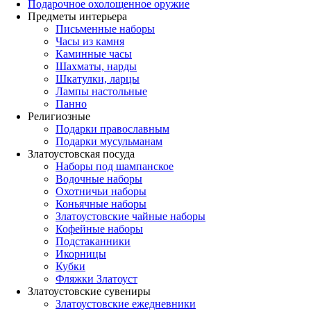
Подарочное охолощенное оружие
Предметы интерьера
Письменные наборы
Часы из камня
Каминные часы
Шахматы, нарды
Шкатулки, ларцы
Лампы настольные
Панно
Религиозные
Подарки православным
Подарки мусульманам
Златоустовская посуда
Наборы под шампанское
Водочные наборы
Охотничьи наборы
Коньячные наборы
Златоустовские чайные наборы
Кофейные наборы
Подстаканники
Икорницы
Кубки
Фляжки Златоуст
Златоустовские сувениры
Златоустовские ежедневники