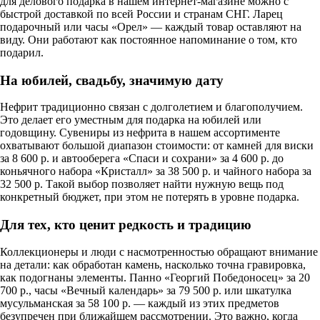
для делового подарка в нашем интернет-магазине можно с
быстрой доставкой по всей России и странам СНГ. Ларец
подарочный или часы «Орел» — каждый товар оставляют на
виду. Они работают как постоянное напоминание о том, кто
подарил.
На юбилей, свадьбу, значимую дату
Нефрит традиционно связан с долголетием и благополучием.
Это делает его уместным для подарка на юбилей или
годовщину. Сувениры из нефрита в нашем ассортименте
охватывают большой диапазон стоимости: от камней для виски
за 8 600 р. и автооберега «Спаси и сохрани» за 4 600 р. до
коньячного набора «Кристалл» за 38 500 р. и чайного набора за
32 500 р. Такой выбор позволяет найти нужную вещь под
конкретный бюджет, при этом не потерять в уровне подарка.
Для тех, кто ценит редкость и традицию
Коллекционеры и люди с насмотренностью обращают внимание
на детали: как обработан камень, насколько точна гравировка,
как подогнаны элементы. Панно «Георгий Победоносец» за 20
700 р., часы «Вечный календарь» за 79 500 р. или шкатулка
мусульманская за 58 100 р. — каждый из этих предметов
безупречен при ближайшем рассмотрении. Это важно, когда