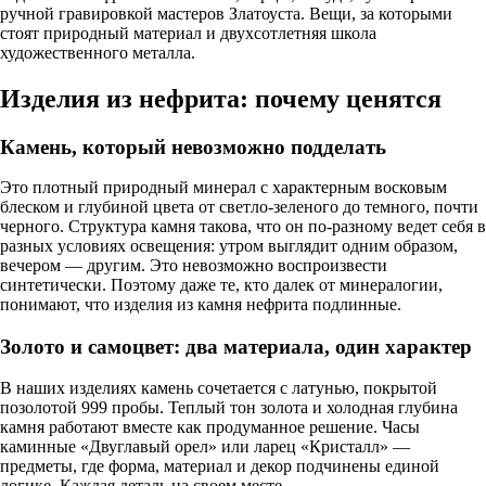
ручной гравировкой мастеров Златоуста. Вещи, за которыми
стоят природный материал и двухсотлетняя школа
художественного металла.
Изделия из нефрита: почему ценятся
Камень, который невозможно подделать
Это плотный природный минерал с характерным восковым
блеском и глубиной цвета от светло-зеленого до темного, почти
черного. Структура камня такова, что он по-разному ведет себя в
разных условиях освещения: утром выглядит одним образом,
вечером — другим. Это невозможно воспроизвести
синтетически. Поэтому даже те, кто далек от минералогии,
понимают, что изделия из камня нефрита подлинные.
Золото и самоцвет: два материала, один характер
В наших изделиях камень сочетается с латунью, покрытой
позолотой 999 пробы. Теплый тон золота и холодная глубина
камня работают вместе как продуманное решение. Часы
каминные «Двуглавый орел» или ларец «Кристалл» —
предметы, где форма, материал и декор подчинены единой
логике. Каждая деталь на своем месте.