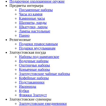
Подарочное охолощенное оружие
Предметы интерьера
Письменные наборы
Часы из камня
Каминные часы
Шахматы, нарды
Шкатулки, ларцы
Лампы настольные
Панно
Религиозные
Подарки православным
Подарки мусульманам
Златоустовская посуда
Наборы под шампанское
Водочные наборы
Охотничьи наборы
Коньячные наборы
Златоустовские чайные наборы
Кофейные наборы
Подстаканники
Икорницы
Кубки
Фляжки Златоуст
Златоустовские сувениры
Златоустовские ежедневники