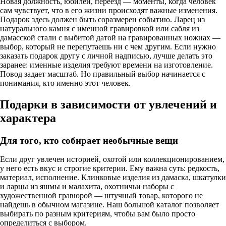
Новая должность, юбилей, переезд — моменты, когда человек
сам чувствует, что в его жизни происходят важные изменения.
Подарок здесь должен быть соразмерен событию. Ларец из
натурального камня с именной гравировкой или сабля из
дамасской стали с выбитой датой на гравированных ножнах —
выбор, который не перепутаешь ни с чем другим. Если нужно
заказать подарок другу с личной надписью, лучше делать это
заранее: именные изделия требуют времени на изготовление.
Повод задает масштаб. Но правильный выбор начинается с
понимания, кто именно этот человек.
Подарки в зависимости от увлечений и
характера
Для того, кто собирает необычные вещи
Если друг увлечен историей, охотой или коллекционированием,
у него есть вкус и строгие критерии. Ему важна суть: редкость,
материал, исполнение. Клинковые изделия из дамаска, шкатулки
и ларцы из яшмы и малахита, охотничьи наборы с
художественной гравюрой — штучный товар, которого не
найдешь в обычном магазине. Наш большой каталог позволяет
выбирать по разным критериям, чтобы вам было просто
определиться с выбором.