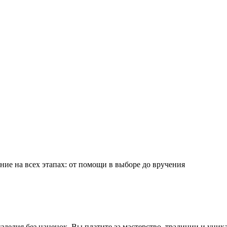
ие на всех этапах: от помощи в выборе до вручения
делия без наценок. Вы платите за мастерство, традиции и уник