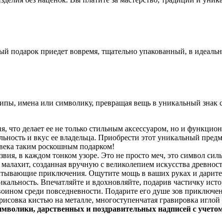
ый подарок приедет вовремя, тщательно упакованный, в идеаль
пы, имена или символику, превращая вещь в уникальный знак с
ия, что делает ее не только стильным аксессуаром, но и функц
ьность и вкус ее владельца. Приобрести этот уникальный предм
овека таким роскошным подарком!
звия, в каждом тонком узоре. Это не просто меч, это символ си
алахит, созданная вручную с великолепием искусства древност
ывающие приключения. Ощутите мощь в ваших руках и дарите во
никальность. Впечатляйте и вдохновляйте, подарив частичку ист
воином среди повседневности. Подарите его душе зов приключе
исовка кистью на металле, многоступенчатая гравировка иглой п
имволики, дарственных и поздравительных надписей с учето