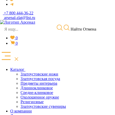
+7 800 444-36-22
arsenal-zlat@list.ru
Найти
Отмена
0
0
Каталог
Златоустовские ножи
Златоустовская посуда
Предметы интерьера
Длинноклинковое
Средне-клинковое
Охолощенное оружие
Религиозные
Златоустовские сувениры
О компании