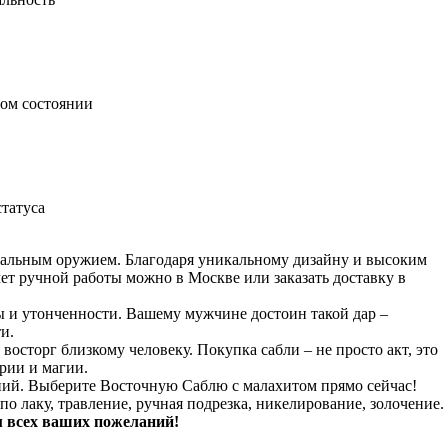
ном состоянии
татуса
иональным оружием. Благодаря уникальному дизайну и высоким
ет ручной работы можно в Москве или заказать доставку в
лы и утонченности. Вашему мужчине достоин такой дар –
и.
сторг близкому человеку. Покупка сабли – не просто акт, это
ории и магии.
ний. Выберите Восточную Саблю с малахитом прямо сейчас!
о лаку, травление, ручная подрезка, никелирование, золочение.
м всех ваших пожеланий!