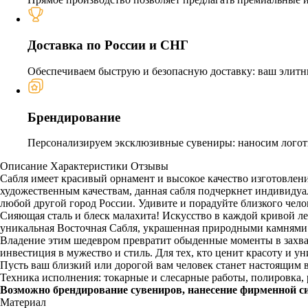
Доставка по России и СНГ
Обеспечиваем быструю и безопасную доставку: ваш элитн
Брендирование
Персонализируем эксклюзивные сувениры: наносим логоти
Описание
Характеристики
Отзывы
Сабля имеет красивый орнамент и высокое качество изготовлен
художественным качествам, данная сабля подчеркнет индивидуал
любой другой город России. Удивите и порадуйте близкого чел
Сияющая сталь и блеск малахита! Искусство в каждой кривой ле
уникальная Восточная Сабля, украшенная природными камнями м
Владение этим шедевром превратит обыденные моменты в захват
инвестиция в мужество и стиль. Для тех, кто ценит красоту и у
Пусть ваш близкий или дорогой вам человек станет настоящим 
Техника исполнения: токарные и слесарные работы, полировка, р
Возможно брендирование сувениров, нанесение фирменной с
Материал