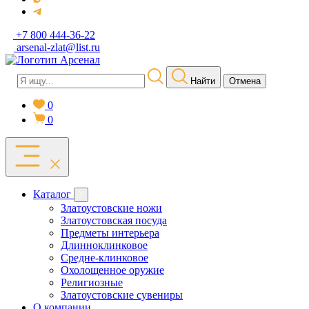
+7 800 444-36-22
arsenal-zlat@list.ru
Найти
Отмена
0
0
Каталог
Златоустовские ножи
Златоустовская посуда
Предметы интерьера
Длинноклинковое
Средне-клинковое
Охолощенное оружие
Религиозные
Златоустовские сувениры
О компании