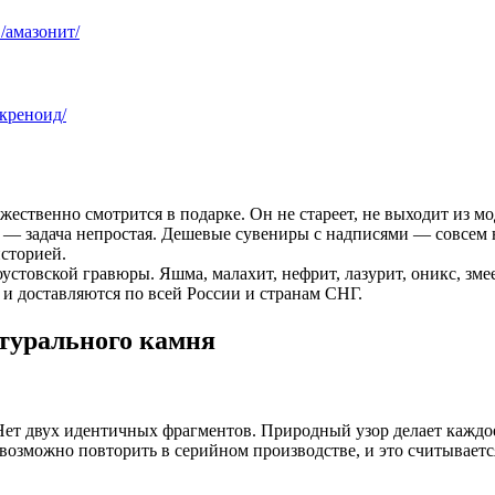
/амазонит/
креноид/
ественно смотрится в подарке. Он не стареет, не выходит из м
 — задача непростая. Дешевые сувениры с надписями — совсем н
историей.
устовской гравюры. Яшма, малахит, нефрит, лазурит, оникс, зме
и доставляются по всей России и странам СНГ.
атурального камня
Нет двух идентичных фрагментов. Природный узор делает каждо
возможно повторить в серийном производстве, и это считывается