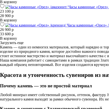
В корзину
Часы каминные «Орел» 
23 100 р
28 900 р
В корзину
Часы каминные «Орел» /
26 900 р
33 600 р
В корзину
Загрузить еще
Камень — один из немногих материалов, который нарядно и торж
изделие из природного камня, которое достойно важного повода
стоит истинное мастерство и материал высочайшего качества с 
Наша компания работает с самоцветами в рамках традиции Злато
каждый образец неповторимый. Все изделия создаются вручную 
Красота и утонченность сувениров из н
Почему камень — это не простой материал
Любой минерал имеет собственный рисунок, оттенок, фактуру. 
натурального камня выходят за рамки обычного сувенира. Их не
Камень в сочетании с Златоустовской гравюрой