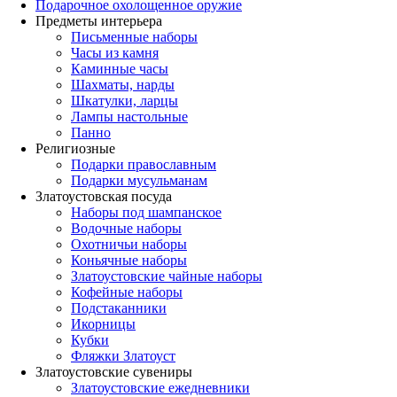
Подарочное охолощенное оружие
Предметы интерьера
Письменные наборы
Часы из камня
Каминные часы
Шахматы, нарды
Шкатулки, ларцы
Лампы настольные
Панно
Религиозные
Подарки православным
Подарки мусульманам
Златоустовская посуда
Наборы под шампанское
Водочные наборы
Охотничьи наборы
Коньячные наборы
Златоустовские чайные наборы
Кофейные наборы
Подстаканники
Икорницы
Кубки
Фляжки Златоуст
Златоустовские сувениры
Златоустовские ежедневники