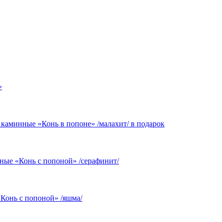
»
 каминные «Конь в попоне» /малахит/ в подарок
ные «Конь с попоной» /серафинит/
Конь с попоной» /яшма/