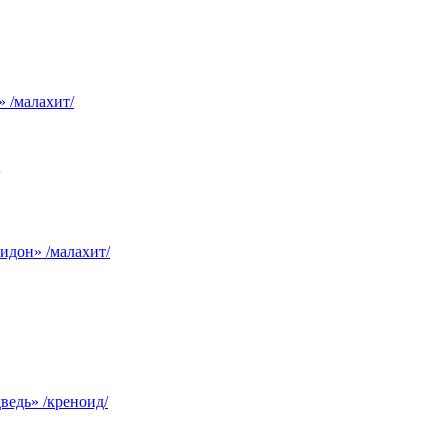
 /малахит/
идон» /малахит/
едь» /креноид/