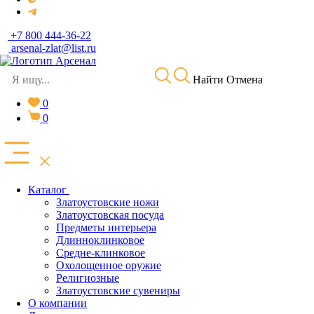
+7 800 444-36-22
arsenal-zlat@list.ru
Найти
Отмена
0
0
Каталог
Златоустовские ножи
Златоустовская посуда
Предметы интерьера
Длинноклинковое
Средне-клинковое
Охолощенное оружие
Религиозные
Златоустовские сувениры
О компании