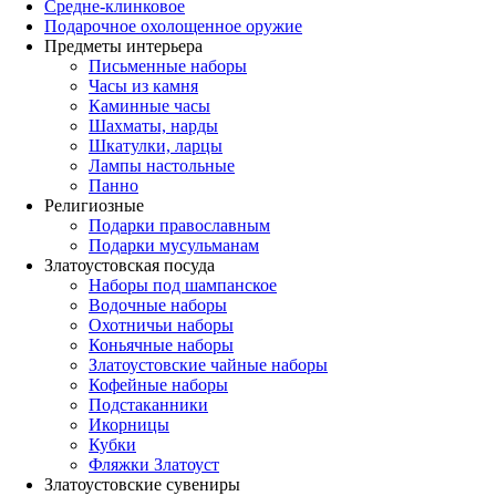
Средне-клинковое
Подарочное охолощенное оружие
Предметы интерьера
Письменные наборы
Часы из камня
Каминные часы
Шахматы, нарды
Шкатулки, ларцы
Лампы настольные
Панно
Религиозные
Подарки православным
Подарки мусульманам
Златоустовская посуда
Наборы под шампанское
Водочные наборы
Охотничьи наборы
Коньячные наборы
Златоустовские чайные наборы
Кофейные наборы
Подстаканники
Икорницы
Кубки
Фляжки Златоуст
Златоустовские сувениры