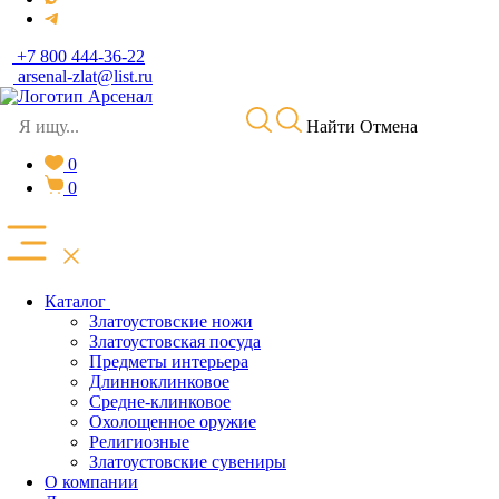
+7 800 444-36-22
arsenal-zlat@list.ru
Найти
Отмена
0
0
Каталог
Златоустовские ножи
Златоустовская посуда
Предметы интерьера
Длинноклинковое
Средне-клинковое
Охолощенное оружие
Религиозные
Златоустовские сувениры
О компании