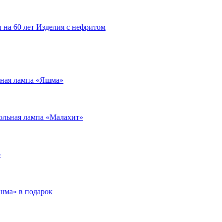
 на 60 лет
Изделия с нефритом
ьная лампа «Яшма»
ольная лампа «Малахит»
»
шма» в подарок