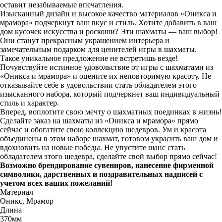
оставит незабываемые впечатления.
Изысканный дизайн и высокое качество материалов «Оникса и
мрамора» подчеркнут ваш вкус и стиль. Хотите добавить в ваш
дом кусочек искусства и роскоши? Эти шахматы — ваш выбор!
Они станут прекрасным украшением интерьера и
замечательным подарком для ценителей игры в шахматы.
Такое уникальное предложение не встретишь везде!
Почувствуйте истинное удовольствие от игры с шахматами из
«Оникса и мрамора» и оцените их неповторимую красоту. Не
отказывайте себе в удовольствии стать обладателем этого
изысканного набора, который подчеркнет ваш индивидуальный
стиль и характер.
Вперед, воплотите свою мечту о шахматных поединках в жизнь!
Сделайте заказ на шахматы из «Оникса и мрамора» прямо
сейчас и обогатите свою коллекцию шедевров. Ум и красота
объединены в этом наборе шахмат, готовом украсить ваш дом и
вдохновить на новые победы. Не упустите шанс стать
обладателем этого шедевра, сделайте свой выбор прямо сейчас!
Возможно брендирование сувениров, нанесение фирменной
символики, дарственных и поздравительных надписей с
учетом всех ваших пожеланий!
Материал
Оникс, Мрамор
Длина
370мм