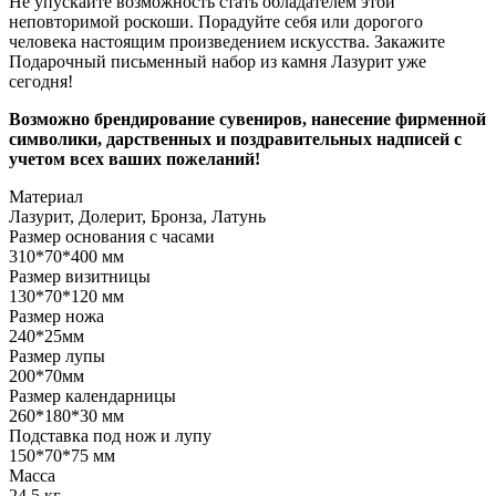
Не упускайте возможность стать обладателем этой
неповторимой роскоши. Порадуйте себя или дорогого
человека настоящим произведением искусства. Закажите
Подарочный письменный набор из камня Лазурит уже
сегодня!
Возможно брендирование сувениров, нанесение фирменной
символики, дарственных и поздравительных надписей с
учетом всех ваших пожеланий!
Материал
Лазурит, Долерит, Бронза, Латунь
Размер основания с часами
310*70*400 мм
Размер визитницы
130*70*120 мм
Размер ножа
240*25мм
Размер лупы
200*70мм
Размер календарницы
260*180*30 мм
Подставка под нож и лупу
150*70*75 мм
Масса
24,5 кг