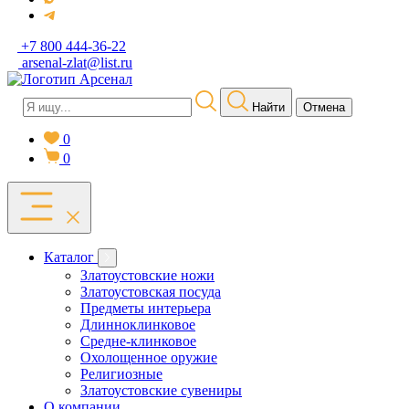
+7 800 444-36-22
arsenal-zlat@list.ru
Найти
Отмена
0
0
Каталог
Златоустовские ножи
Златоустовская посуда
Предметы интерьера
Длинноклинковое
Средне-клинковое
Охолощенное оружие
Религиозные
Златоустовские сувениры
О компании