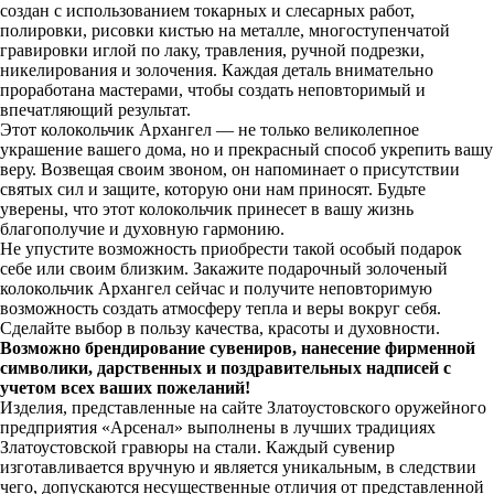
создан с использованием токарных и слесарных работ,
полировки, рисовки кистью на металле, многоступенчатой
гравировки иглой по лаку, травления, ручной подрезки,
никелирования и золочения. Каждая деталь внимательно
проработана мастерами, чтобы создать неповторимый и
впечатляющий результат.
Этот колокольчик Архангел — не только великолепное
украшение вашего дома, но и прекрасный способ укрепить вашу
веру. Возвещая своим звоном, он напоминает о присутствии
святых сил и защите, которую они нам приносят. Будьте
уверены, что этот колокольчик принесет в вашу жизнь
благополучие и духовную гармонию.
Не упустите возможность приобрести такой особый подарок
себе или своим близким. Закажите подарочный золоченый
колокольчик Архангел сейчас и получите неповторимую
возможность создать атмосферу тепла и веры вокруг себя.
Сделайте выбор в пользу качества, красоты и духовности.
Возможно брендирование сувениров, нанесение фирменной
символики, дарственных и поздравительных надписей с
учетом всех ваших пожеланий!
Изделия, представленные на сайте Златоустовского оружейного
предприятия «Арсенал» выполнены в лучших традициях
Златоустовской гравюры на стали. Каждый сувенир
изготавливается вручную и является уникальным, в следствии
чего, допускаются несущественные отличия от представленной