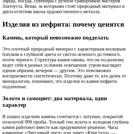
ларцы, посуда, сувениры с ручной гравировкой мастеров
Златоуста. Вещи, за которыми стоят природный материал и
двухсотлетняя школа художественного металла.
Изделия из нефрита: почему ценятся
Камень, который невозможно подделать
Это плотный природный минерал с характерным восковым
блеском и глубиной цвета от светло-зеленого до темного,
почти черного. Структура камня такова, что он по-разному
ведет себя в разных условиях освещения: утром выглядит
одним образом, вечером — другим. Это невозможно
воспроизвести синтетически. Поэтому даже те, кто далек от
минералогии, понимают, что изделия из камня нефрита
подлинные.
Золото и самоцвет: два материала, один
характер
В наших изделиях камень сочетается с латунью, покрытой
позолотой 999 пробы. Теплый тон золота и холодная глубина
камня работают вместе как продуманное решение. Часы
каминные «Двуглавый орел» или ларец «Кристалл» —