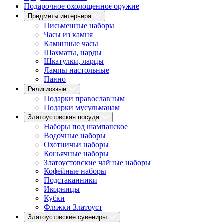
Подарочное охолощенное оружие
Предметы интерьера
Письменные наборы
Часы из камня
Каминные часы
Шахматы, нарды
Шкатулки, ларцы
Лампы настольные
Панно
Религиозные
Подарки православным
Подарки мусульманам
Златоустовская посуда
Наборы под шампанское
Водочные наборы
Охотничьи наборы
Коньячные наборы
Златоустовские чайные наборы
Кофейные наборы
Подстаканники
Икорницы
Кубки
Фляжки Златоуст
Златоустовские сувениры