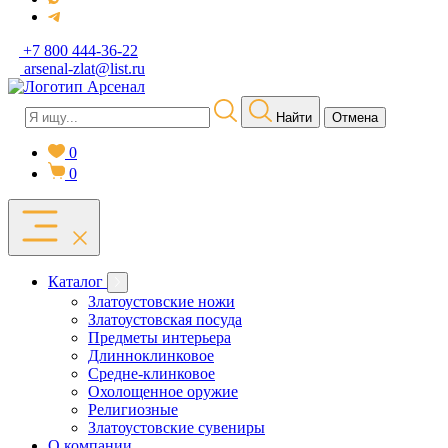
+7 800 444-36-22
arsenal-zlat@list.ru
Найти
Отмена
0
0
Каталог
Златоустовские ножи
Златоустовская посуда
Предметы интерьера
Длинноклинковое
Средне-клинковое
Охолощенное оружие
Религиозные
Златоустовские сувениры
О компании