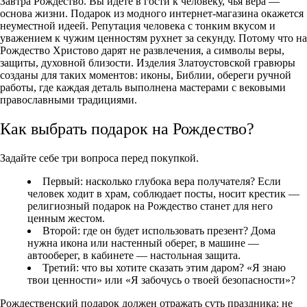
Завтра Рождество. Вы идете в гости к человеку, чья вера —
основа жизни. Подарок из модного интернет-магазина окажется
неуместной идеей. Репутация человека с тонким вкусом и
уважением к чужим ценностям рухнет за секунду. Потому что на
Рождество Христово дарят не развлечения, а символы веры,
защиты, духовной близости. Изделия Златоустовской гравюры
созданы для таких моментов: иконы, Библии, обереги ручной
работы, где каждая деталь выполнена мастерами с вековыми
православными традициями.
Как выбрать подарок на Рождество?
Задайте себе три вопроса перед покупкой.
Первый: насколько глубока вера получателя? Если
человек ходит в храм, соблюдает посты, носит крестик —
религиозный
подарок на Рождество
станет для него
ценным жестом.
Второй: где он будет использовать презент? Дома
нужна икона или настенный оберег, в машине —
автооберег, в кабинете — настольная защита.
Третий: что вы хотите сказать этим даром? «Я знаю
твои ценности» или «Я забочусь о твоей безопасности»?
Рождественский подарок должен отражать суть праздника: не