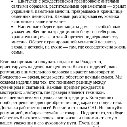
Шкатулки с рождественской гравировкой: ангелами,
святыми образами, растительными орнаментами — хранят
украшения, памятные мелочи, превращаясь в хранилище
семейных ценностей. Каждый раз открывая ее, хозяйка
вспоминает ваше внимание.
Настенные обереги для защиты дома — особый знак
уважения. Женщины традиционно берут на себя роль
хранительниц очага, и такой презент подчеркивает эту
миссию. Оберег с гравированной молитвой вешают у
входа, в детской, на кухне — там, где сосредоточена жизнь
семьи.
Если вы привыкли
покупать подарки на Рождество
,
ориентируясь на духовные ценности близких и друзей, ваша
репутация внимательного человека вырастет многократно.
Рождество — время, когда жесты обретают вечный смысл. Мы
создаем изделия для тех, кто понимает разницу между
сувениром и святыней. Каждый предмет рождается в
мастерских Златоуста, где граверы владеют техникой,
освященной веками православной традиции. Консультант
подберет решение для приобретения под характер получателя.
Доставка работает по всей России и странам СНГ. Не рискуйте
репутацией, выбирая случайные товары. Подарите то, что будет
оберегать близкого человека всю жизнь и напоминать ему о
вашем уважении к его духовному пути. Пусть ваш