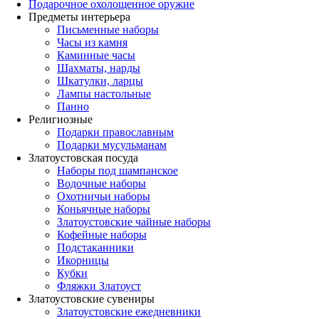
Подарочное охолощенное оружие
Предметы интерьера
Письменные наборы
Часы из камня
Каминные часы
Шахматы, нарды
Шкатулки, ларцы
Лампы настольные
Панно
Религиозные
Подарки православным
Подарки мусульманам
Златоустовская посуда
Наборы под шампанское
Водочные наборы
Охотничьи наборы
Коньячные наборы
Златоустовские чайные наборы
Кофейные наборы
Подстаканники
Икорницы
Кубки
Фляжки Златоуст
Златоустовские сувениры
Златоустовские ежедневники