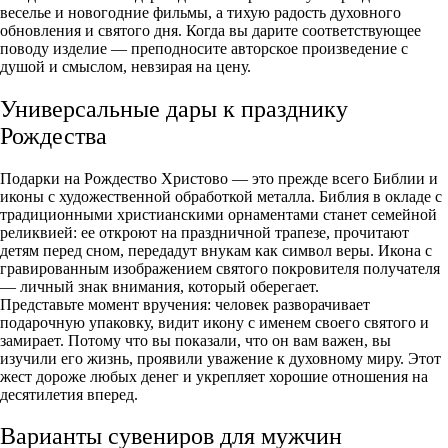
веселье и новогодние фильмы, а тихую радость духовного
обновления и святого дня. Когда вы дарите соответствующее
поводу изделие — преподносите авторское произведение с
душой и смыслом, невзирая на цену.
Универсальные дары к празднику
Рождества
Подарки на Рождество Христово
— это прежде всего Библии и
иконы с художественной обработкой металла. Библия в окладе с
традиционными христианскими орнаментами станет семейной
реликвией: ее откроют на праздничной трапезе, прочитают
детям перед сном, передадут внукам как символ веры. Икона с
гравированным изображением святого покровителя получателя
— личный знак внимания, который оберегает.
Представьте момент вручения: человек разворачивает
подарочную упаковку, видит икону с именем своего святого и
замирает. Потому что вы показали, что он вам важен, вы
изучили его жизнь, проявили уважение к духовному миру. Этот
жест дороже любых денег и укрепляет хорошие отношения на
десятилетия вперед.
Варианты сувениров для мужчин