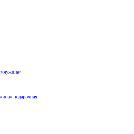
емчужина»
жина» подарочная