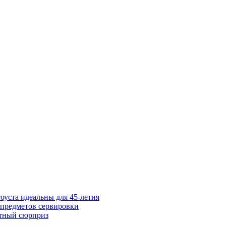
тоуста идеальны для 45-летия
 предметов сервировки
ятный сюрприз