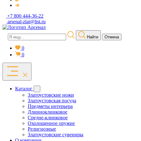
+7 800 444-36-22
arsenal-zlat@list.ru
Найти
Отмена
0
0
Каталог
Златоустовские ножи
Златоустовская посуда
Предметы интерьера
Длинноклинковое
Средне-клинковое
Охолощенное оружие
Религиозные
Златоустовские сувениры
О компании