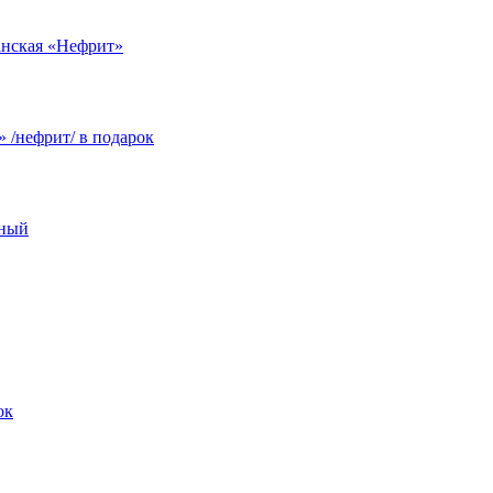
анская «Нефрит»
 /нефрит/ в подарок
чный
ок