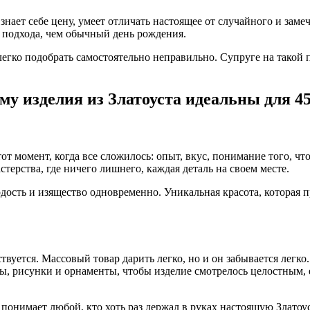
знает себе цену, умеет отличать настоящее от случайного и заме
о подхода, чем обычный день рождения.
егко подобрать самостоятельно неправильно. Супруге на такой п
му изделия из Златоуста идеальны для 4
 тот момент, когда все сложилось: опыт, вкус, понимание того, ч
терства, где ничего лишнего, каждая деталь на своем месте.
дость и изящество одновременно. Уникальная красота, которая п
твуется. Массовый товар дарить легко, но и он забывается легко.
 рисунки и орнаменты, чтобы изделие смотрелось целостным, ед
 понимает любой, кто хоть раз держал в руках настоящую Златоу