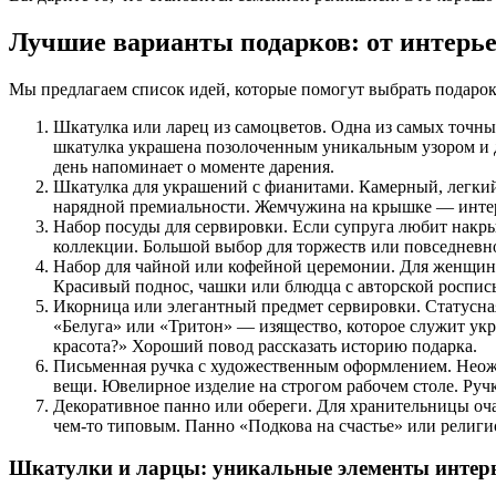
Лучшие варианты подарков: от интерье
Мы предлагаем список идей, которые помогут выбрать подарок 
Шкатулка или ларец из самоцветов. Одна из самых точны
шкатулка украшена позолоченным уникальным узором и д
день напоминает о моменте дарения.
Шкатулка для украшений с фианитами. Камерный, легки
нарядной премиальности. Жемчужина на крышке — инте
Набор посуды для сервировки. Если супруга любит накры
коллекции. Большой выбор для торжеств или повседневн
Набор для чайной или кофейной церемонии. Для женщины
Красивый поднос, чашки или блюдца с авторской роспис
Икорница или элегантный предмет сервировки. Статусная 
«Белуга» или «Тритон» — изящество, которое служит ук
красота?» Хороший повод рассказать историю подарка.
Письменная ручка с художественным оформлением. Неож
вещи. Ювелирное изделие на строгом рабочем столе. Руч
Декоративное панно или обереги. Для хранительницы оча
чем-то типовым. Панно «Подкова на счастье» или религи
Шкатулки и ларцы: уникальные элементы интер