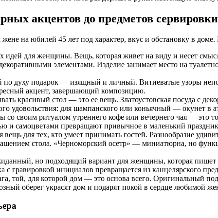
рных акцентов до предметов сервировки
жене на юбилей 45 лет под характер, вкус и обстановку в доме
х идей для женщины. Вещь, которая живет на виду и несет смыс
екоративными элементами. Изделие занимает место на туалетно
й по духу подарок — изящный и личный. Витиеватые узоры неп
ресный акцент, завершающий композицию.
вать красивый стол — это ее вещь. Златоустовская посуда с де
ого удовольствия: для шампанского или коньячный — окунет в 
 со своим ритуалом утреннего кофе или вечернего чая — это т
ью и самоцветами превращают привычное в маленький праздник
вещь для тех, кто умеет принимать гостей. Разнообразие удивит
рашением стола. «Черноморский осетр» — миниатюрна, но функц
иданный, но подходящий вариант для женщины, которая пишет 
ка с гравировкой инициалов превращается из канцелярского пре
га, той, для которой дом — это основа всего. Оригинальный по
озный оберег украсят дом и подарят покой в сердце любимой ж
ьера