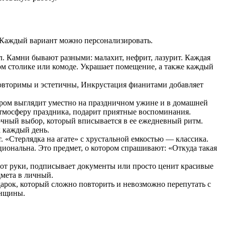
. Каждый вариант можно персонализировать.
л. Камни бывают разными: малахит, нефрит, лазурит. Каждая
м столике или комоде. Украшает помещение, а также каждый
овторимы и эстетичны, Инкрустация фианитами добавляет
кором выглядит уместно на праздничном ужине и в домашней
атмосферу праздника, подарит приятные воспоминания.
очный выбор, который вписывается в ее ежедневный ритм.
 каждый день.
. «Стерлядка на агате» с хрустальной емкостью — классика.
иональна. Это предмет, о котором спрашивают: «Откуда такая
от руки, подписывает документы или просто ценит красивые
дмета в личный.
дарок, который сложно повторить и невозможно перепутать с
енщины.