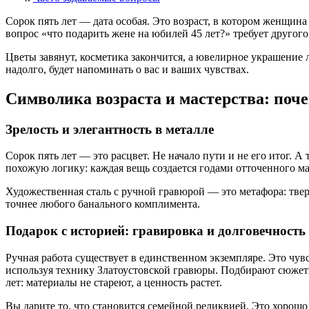
Сорок пять лет — дата особая. Это возраст, в котором женщина 
вопрос «что подарить жене на юбилей 45 лет?» требует другог
Цветы завянут, косметика закончится, а ювелирное украшение л
надолго, будет напоминать о вас и ваших чувствах.
Символика возраста и мастерства: поче
Зрелость и элегантность в металле
Сорок пять лет — это расцвет. Не начало пути и не его итог. А
похожую логику: каждая вещь создается годами отточенного мас
Художественная сталь с ручной гравюрой — это метафора: твер
точнее любого банального комплимента.
Подарок с историей: гравировка и долговечность
Ручная работа существует в единственном экземпляре. Это чувс
используя технику Златоустовской гравюры. Подбирают сюжеты,
лет: материалы не стареют, а ценность растет.
Вы дарите то, что становится семейной реликвией. Это хорошо