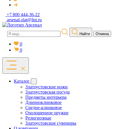
+7 800 444-36-22
arsenal-zlat@list.ru
Найти
Отмена
0
0
Каталог
Златоустовские ножи
Златоустовская посуда
Предметы интерьера
Длинноклинковое
Средне-клинковое
Охолощенное оружие
Религиозные
Златоустовские сувениры
О компании