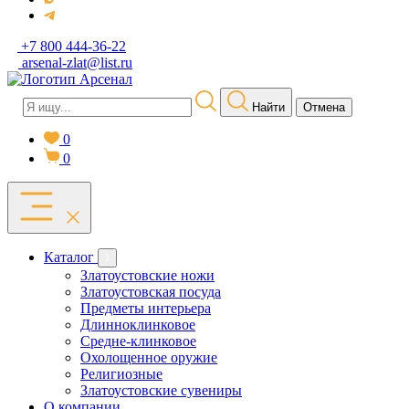
+7 800 444-36-22
arsenal-zlat@list.ru
Найти
Отмена
0
0
Каталог
Златоустовские ножи
Златоустовская посуда
Предметы интерьера
Длинноклинковое
Средне-клинковое
Охолощенное оружие
Религиозные
Златоустовские сувениры
О компании