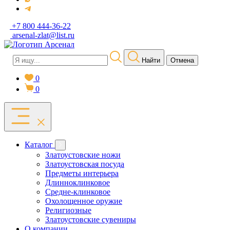
+7 800 444-36-22
arsenal-zlat@list.ru
Найти
Отмена
0
0
Каталог
Златоустовские ножи
Златоустовская посуда
Предметы интерьера
Длинноклинковое
Средне-клинковое
Охолощенное оружие
Религиозные
Златоустовские сувениры
О компании