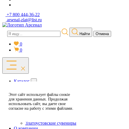
+7 800 444-36-22
arsenal-zlat@list.ru
Найти
Отмена
0
0
Каталог
Златоустовские ножи
Златоустовская посуда
Этот сайт использует файлы сoокіе
Согласен
Предметы интерьера
для хранения данных. Продолжая
Длинноклинковое
использовать сайт, вы даете свое
Средне-клинковое
Отклонить
согласие на работу с этими файлами.
Охолощенное оружие
Религиозные
Златоустовские сувениры
О компании