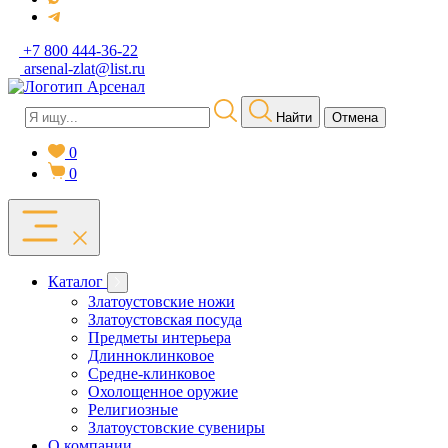
+7 800 444-36-22
arsenal-zlat@list.ru
Найти
Отмена
0
0
Каталог
Златоустовские ножи
Златоустовская посуда
Предметы интерьера
Длинноклинковое
Средне-клинковое
Охолощенное оружие
Религиозные
Златоустовские сувениры
О компании