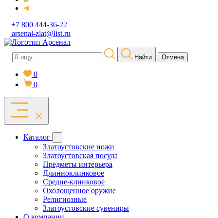
+7 800 444-36-22
arsenal-zlat@list.ru
Найти
Отмена
0
0
Каталог
Златоустовские ножи
Златоустовская посуда
Предметы интерьера
Длинноклинковое
Средне-клинковое
Охолощенное оружие
Религиозные
Златоустовские сувениры
О компании