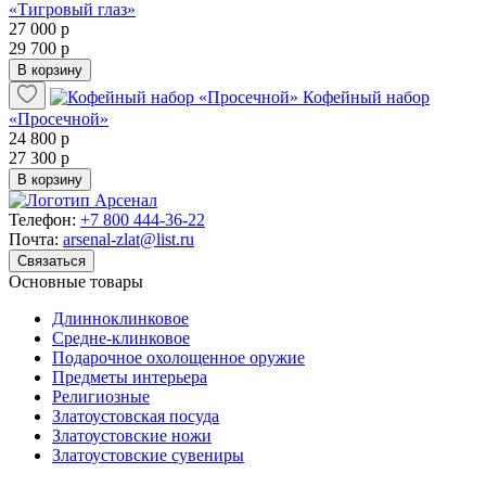
«Тигровый глаз»
27 000 р
29 700 р
В корзину
Кофейный набор
«Просечной»
24 800 р
27 300 р
В корзину
Телефон:
+7 800 444-36-22
Почта:
arsenal-zlat@list.ru
Связаться
Основные товары
Длинноклинковое
Средне-клинковое
Подарочное охолощенное оружие
Предметы интерьера
Религиозные
Златоустовская посуда
Златоустовские ножи
Златоустовские сувениры