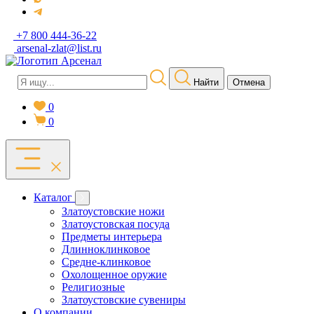
+7 800 444-36-22
arsenal-zlat@list.ru
Найти
Отмена
0
0
Каталог
Златоустовские ножи
Златоустовская посуда
Предметы интерьера
Длинноклинковое
Средне-клинковое
Охолощенное оружие
Религиозные
Златоустовские сувениры
О компании