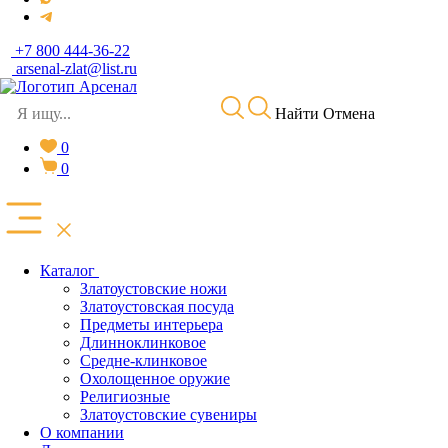
+7 800 444-36-22
arsenal-zlat@list.ru
Найти
Отмена
0
0
Каталог
Златоустовские ножи
Златоустовская посуда
Предметы интерьера
Длинноклинковое
Средне-клинковое
Охолощенное оружие
Религиозные
Златоустовские сувениры
О компании