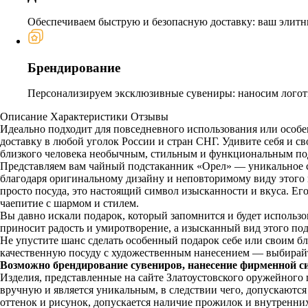
Обеспечиваем быструю и безопасную доставку: ваш элитн
Брендирование
Персонализируем эксклюзивные сувениры: наносим логоти
Описание
Характеристики
Отзывы
Идеально подходит для повседневного использования или особе
доставку в любой уголок России и стран СНГ. Удивите себя и 
близкого человека необычным, стильным и функциональным по
Представляем вам чайный подстаканник «Орел» — уникальное со
благодаря оригинальному дизайну и неповторимому виду этого п
просто посуда, это настоящий символ изысканности и вкуса. Ег
чаепитие с шармом и стилем.
Вы давно искали подарок, который запомнится и будет использ
приносит радость и умиротворение, а изысканный вид этого по
Не упустите шанс сделать особенный подарок себе или своим б
качественную посуду с художественным нанесением — выбирай
Возможно брендирование сувениров, нанесение фирменной с
Изделия, представленные на сайте Златоустовского оружейного
вручную и является уникальным, в следствии чего, допускаютс
оттенок и рисунок, допускается наличие прожилок и внутренни