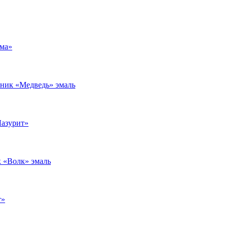
ма»
ник «Медведь» эмаль
Лазурит»
 «Волк» эмаль
т»