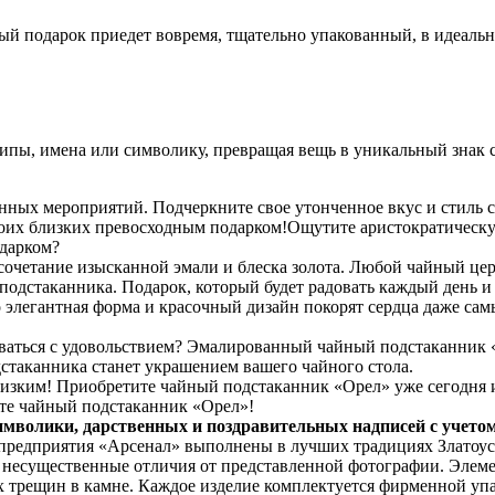
ый подарок приедет вовремя, тщательно упакованный, в идеаль
пы, имена или символику, превращая вещь в уникальный знак с
нных мероприятий. Подчеркните свое утонченное вкус и стиль с
своих близких превосходным подарком!Ощутите аристократическ
дарком?
четание изысканной эмали и блеска золота. Любой чайный цере
одстаканника. Подарок, который будет радовать каждый день и 
о элегантная форма и красочный дизайн покорят сердца даже сам
оваться с удовольствием? Эмалированный чайный подстаканник «
дстаканника станет украшением вашего чайного стола.
лизким! Приобретите чайный подстаканник «Орел» уже сегодня и
те чайный подстаканник «Орел»!
имволики, дарственных и поздравительных надписей с учето
 предприятия «Арсенал» выполнены в лучших традициях Златоус
я несущественные отличия от представленной фотографии. Элем
х трещин в камне. Каждое изделие комплектуется фирменной упа