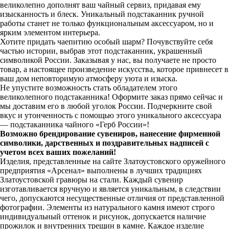
великолепно дополнят ваш чайный сервиз, придавая ему
изысканность и блеск. Уникальный подстаканник ручной
работы станет не только функциональным аксессуаром, но и
ярким элементом интерьера.
Хотите придать чаепитию особый шарм? Почувствуйте себя
частью истории, выбрав этот подстаканник, украшенный
символикой России. Заказывая у нас, вы получаете не просто
товар, а настоящее произведение искусства, которое привнесет в
ваш дом неповторимую атмосферу уюта и изыска.
Не упустите возможность стать обладателем этого
великолепного подстаканника! Оформите заказ прямо сейчас и
мы доставим его в любой уголок России. Подчеркните свой
вкус и утонченность с помощью этого уникального аксессуара
— подстаканника чайного «Герб России»!
Возможно брендирование сувениров, нанесение фирменной
символики, дарственных и поздравительных надписей с
учетом всех ваших пожеланий!
Изделия, представленные на сайте Златоустовского оружейного
предприятия «Арсенал» выполнены в лучших традициях
Златоустовской гравюры на стали. Каждый сувенир
изготавливается вручную и является уникальным, в следствии
чего, допускаются несущественные отличия от представленной
фотографии. Элементы из натурального камня имеют строго
индивидуальный оттенок и рисунок, допускается наличие
прожилок и внутренних трещин в камне. Каждое изделие