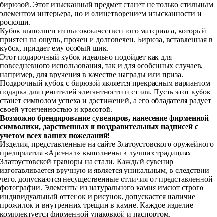
бирюзой. Этот изысканный предмет станет не только стильным
элементом интерьера, но и олицетворением изысканности и
роскоши.
Кубок выполнен из высококачественного материала, который
приятен на ощупь, прочен и долговечен. Бирюза, вставленная в
кубок, придает ему особый шик.
Этот подарочный кубок идеально подойдет как для
повседневного использования, так и для особенных случаев,
например, для вручения в качестве награды или приза.
Подарочный кубок с бирюзой является прекрасным вариантом
подарка для ценителей элегантности и стиля. Пусть этот кубок
станет символом успеха и достижений, а его обладателя радует
своей утонченностью и красотой.
Возможно брендирование сувениров, нанесение фирменной
символики, дарственных и поздравительных надписей с
учетом всех ваших пожеланий!
Изделия, представленные на сайте Златоустовского оружейного
предприятия «Арсенал» выполнены в лучших традициях
Златоустовской гравюры на стали. Каждый сувенир
изготавливается вручную и является уникальным, в следствии
чего, допускаются несущественные отличия от представленной
фотографии. Элементы из натурального камня имеют строго
индивидуальный оттенок и рисунок, допускается наличие
прожилок и внутренних трещин в камне. Каждое изделие
комплектуется фирменной упаковкой и паспортом.