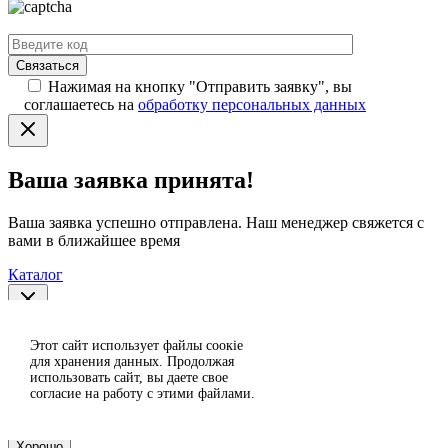
Нажимая на кнопку "Отправить заявку", вы
соглашаетесь на
обработку персональных данных
Ваша заявка принята!
Ваша заявка успешно отправлена. Наш менеджер свяжется с
вами в ближайшее время
Каталог
Спасибо за отзыв!
Этот сайт использует файлы сoокіе
Согласен
для хранения данных. Продолжая
использовать сайт, вы даете свое
Отклонить
Ваш отзыв отправлен на модерацию и появится на сайте
согласие на работу с этими файлами.
после проверки.
Хорошо