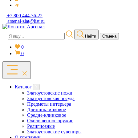
+7 800 444-36-22
arsenal-zlat@list.ru
Найти
Отмена
0
0
Каталог
Златоустовские ножи
Златоустовская посуда
Предметы интерьера
Длинноклинковое
Средне-клинковое
Охолощенное оружие
Религиозные
Златоустовские сувениры
О компании