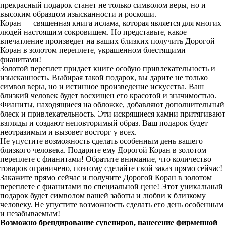
прекрасный подарок станет не только символом веры, но и
высоким образцом изысканности и роскоши.
Коран — священная книга ислама, которая является для многих
людей настоящим сокровищем. Но представьте, какое
впечатление произведет на ваших близких получить Дорогой
Коран в золотом переплете, украшенном блестящими
фианитами!
Золотой переплет придает книге особую привлекательность и
изысканность. Выбирая такой подарок, вы дарите не только
символ веры, но и истинное произведение искусства. Ваш
близкий человек будет восхищен его красотой и значимостью.
Фианиты, находящиеся на обложке, добавляют дополнительный
блеск и привлекательность. Эти искрящиеся камни притягивают
взгляды и создают неповторимый образ. Ваш подарок будет
неотразимым и вызовет восторг у всех.
Не упустите возможность сделать особенным день вашего
близкого человека. Подарите ему Дорогой Коран в золотом
переплете с фианитами! Обратите внимание, что количество
товаров ограничено, поэтому сделайте свой заказ прямо сейчас!
Закажите прямо сейчас и получите Дорогой Коран в золотом
переплете с фианитами по специальной цене! Этот уникальный
подарок будет символом вашей заботы и любви к близкому
человеку. Не упустите возможность сделать его день особенным
и незабываемым!
Возможно брендирование сувениров, нанесение фирменной