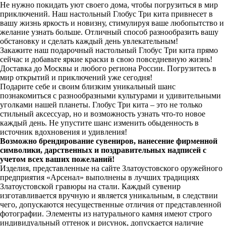
Не нужно покидать уют своего дома, чтобы погрузиться в мир
приключений. Наш настольный Глобус Три кита привнесет в
вашу жизнь яркость и новизну, стимулируя ваше любопытство и
желание узнать больше. Отличный способ разнообразить вашу
обстановку и сделать каждый день увлекательным!
Закажите наш подарочный настольный Глобус Три кита прямо
сейчас и добавьте яркие краски в свою повседневную жизнь!
Доставка до Москвы и любого региона России. Погрузитесь в
мир открытий и приключений уже сегодня!
Подарите себе и своим близким уникальный шанс
познакомиться с разнообразными культурами и удивительными
уголками нашей планеты. Глобус Три кита – это не только
стильный аксессуар, но и возможность узнать что-то новое
каждый день. Не упустите шанс изменить обыденность в
источник вдохновения и удивления!
Возможно брендирование сувениров, нанесение фирменной
символики, дарственных и поздравительных надписей с
учетом всех ваших пожеланий!
Изделия, представленные на сайте Златоустовского оружейного
предприятия «Арсенал» выполнены в лучших традициях
Златоустовской гравюры на стали. Каждый сувенир
изготавливается вручную и является уникальным, в следствии
чего, допускаются несущественные отличия от представленной
фотографии. Элементы из натурального камня имеют строго
индивидуальный оттенок и рисунок, допускается наличие