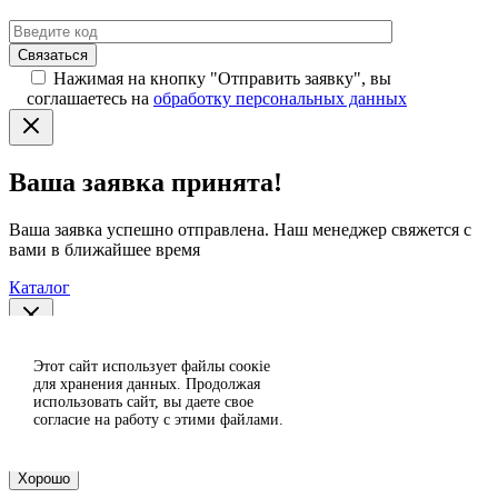
Нажимая на кнопку "Отправить заявку", вы
соглашаетесь на
обработку персональных данных
Ваша заявка принята!
Ваша заявка успешно отправлена. Наш менеджер свяжется с
вами в ближайшее время
Каталог
Спасибо за отзыв!
Этот сайт использует файлы сoокіе
Согласен
для хранения данных. Продолжая
использовать сайт, вы даете свое
Отклонить
Ваш отзыв отправлен на модерацию и появится на сайте
согласие на работу с этими файлами.
после проверки.
Хорошо