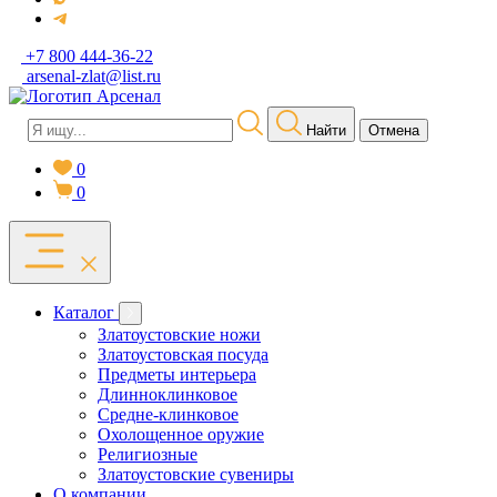
+7 800 444-36-22
arsenal-zlat@list.ru
Найти
Отмена
0
0
Каталог
Златоустовские ножи
Златоустовская посуда
Предметы интерьера
Длинноклинковое
Средне-клинковое
Охолощенное оружие
Религиозные
Златоустовские сувениры
О компании