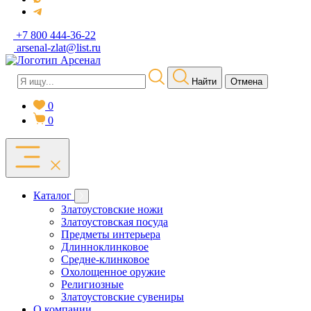
+7 800 444-36-22
arsenal-zlat@list.ru
Найти
Отмена
0
0
Каталог
Златоустовские ножи
Златоустовская посуда
Предметы интерьера
Длинноклинковое
Средне-клинковое
Охолощенное оружие
Религиозные
Златоустовские сувениры
О компании