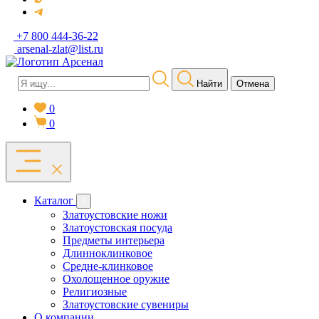
+7 800 444-36-22
arsenal-zlat@list.ru
Найти
Отмена
0
0
Каталог
Златоустовские ножи
Златоустовская посуда
Предметы интерьера
Длинноклинковое
Средне-клинковое
Охолощенное оружие
Религиозные
Златоустовские сувениры
О компании