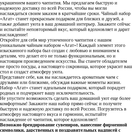
украшением вашего чаепития. Мы предлагаем быструю и
надежную доставку по всей России, чтобы вы могли
наслаждаться своим заказом в кратчайшие сроки. Чайный набор
«Агат» станет прекрасным подарком для близких и друзей, а
также добавит уюта в ваш домашний интерьер. Закажите сейчас
и испытайте неповторимый вкус, который вдохновляет и дарит
наслаждение!
Откройте для себя мир утонченного чаепития с нашим
уникальным чайным набором «Агат»! Каждый элемент этого
изысканного набора был создан с любовью и вниманием к
деталям, что делает его не только функциональным, но и
настоящим произведением искусства. Вы станете обладателем
не просто посуды, а настоящего сокровища, которое украсит ваш
стол и создаст атмосферу уюта.
Представьте себе, как вы наслаждаетесь ароматным чаем с
друзьями или близкими, обсуждая важные моменты жизни.
Набор «Агат» станет идеальным подарком, который порадует
родных и подчеркнет вашу исключительность.
Не упустите возможность сделать ваш домашний уют еще более
комфортным! Закажите наш набор прямо сейчас и получите
быструю и надежную доставку по всей России. Погрузитесь в
атмосферу настоящего вкуса и гармонии, испытайте
наслаждение от чаепития, которое вдохновляет!
Возможно брендирование сувениров, нанесение фирменной
символики, дарственных и поздравительных надписей с