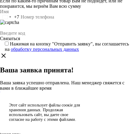
Если по каким-то причинам товар Вам не подойдёт, или не
понравится, мы вернём Вам всю сумму
+7
Россия
+7
Нажимая на кнопку "Отправить заявку", вы соглашаетесь
на
обработку персональных данных
Ваша заявка принята!
Ваша заявка успешно отправлена. Наш менеджер свяжется с
вами в ближайшее время
Каталог
Этот сайт использует файлы сoокіе для
Согласен
хранения данных. Продолжая
Спасибо за отзыв!
использовать сайт, вы даете свое
Отклонить
согласие на работу с этими файлами.
Ваш отзыв отправлен на модерацию и появится на сайте после
проверки.