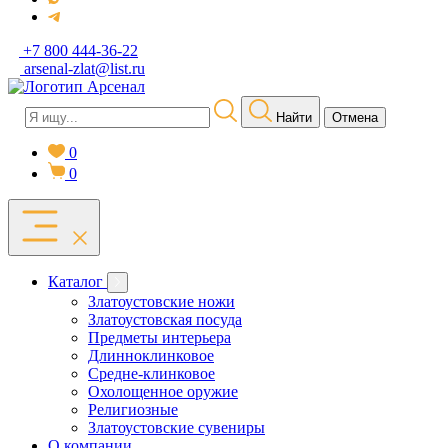
+7 800 444-36-22
arsenal-zlat@list.ru
Найти
Отмена
0
0
Каталог
Златоустовские ножи
Златоустовская посуда
Предметы интерьера
Длинноклинковое
Средне-клинковое
Охолощенное оружие
Религиозные
Златоустовские сувениры
О компании