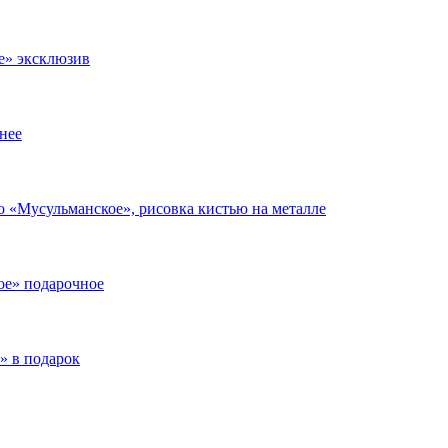
е» эксклюзив
нее
 «Мусульманское», рисовка кистью на металле
ое» подарочное
» в подарок