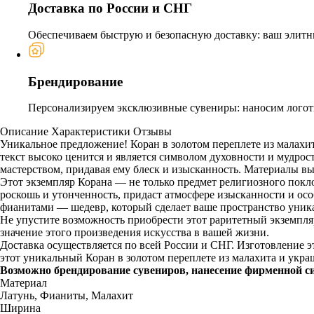
Доставка по России и СНГ
Обеспечиваем быструю и безопасную доставку: ваш элитн
Брендирование
Персонализируем эксклюзивные сувениры: наносим логоти
Описание
Характеристики
Отзывы
Уникальное предложение! Коран в золотом переплете из малах
текст высоко ценится и является символом духовности и мудрос
мастерством, придавая ему блеск и изысканность. Материалы в
Этот экземпляр Корана — не только предмет религиозного покл
роскошь и утонченность, придаст атмосфере изысканности и осо
фианитами — шедевр, который сделает ваше пространство уник
Не упустите возможность приобрести этот раритетный экземпля
значение этого произведения искусства в вашей жизни.
Доставка осуществляется по всей России и СНГ. Изготовление э
этот уникальный Коран в золотом переплете из малахита и укр
Возможно брендирование сувениров, нанесение фирменной с
Материал
Латунь, Фианиты, Малахит
Ширина