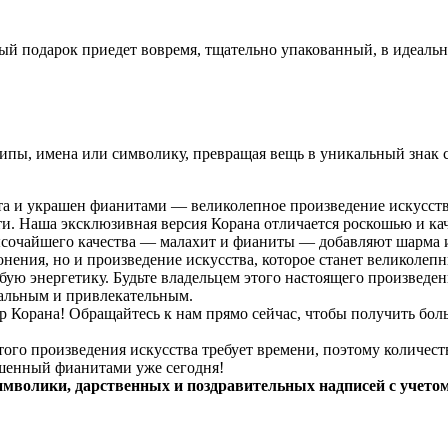
ый подарок приедет вовремя, тщательно упакованный, в идеаль
пы, имена или символику, превращая вещь в уникальный знак с
ита и украшен фианитами — великолепное произведение искусст
ти. Наша эксклюзивная версия Корана отличается роскошью и ка
ысочайшего качества — малахит и фианиты — добавляют шарма и
онения, но и произведение искусства, которое станет великоле
бую энергетику. Будьте владельцем этого настоящего произведен
альным и привлекательным.
р Корана! Обращайтесь к нам прямо сейчас, чтобы получить бол
того произведения искусства требует времени, поэтому количес
ашенный фианитами уже сегодня!
имволики, дарственных и поздравительных надписей с учето