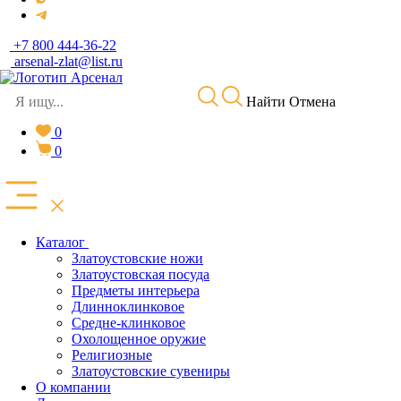
+7 800 444-36-22
arsenal-zlat@list.ru
Найти
Отмена
0
0
Каталог
Златоустовские ножи
Златоустовская посуда
Предметы интерьера
Длинноклинковое
Средне-клинковое
Охолощенное оружие
Религиозные
Златоустовские сувениры
О компании