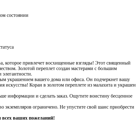
ном состоянии
татуса
ва, которое привлечет восхищенные взгляды! Этот священный
чеством. Золотой переплет создан мастерами с большим
 элегантности.
пным украшением вашего дома или офиса. Он подчеркнет вашу
ия искусства! Коран в золотом переплете из малахита и украшен
ьше информации и сделать заказ. Ощутите воистину бесценное
тво экземпляров ограничено. Не упустите свой шанс приобрести
м всех ваших пожеланий!