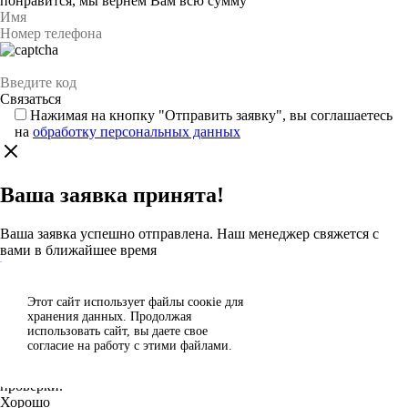
понравится, мы вернём Вам всю сумму
Нажимая на кнопку "Отправить заявку", вы соглашаетесь
на
обработку персональных данных
Ваша заявка принята!
Ваша заявка успешно отправлена. Наш менеджер свяжется с
вами в ближайшее время
Каталог
Этот сайт использует файлы сoокіе для
Согласен
хранения данных. Продолжая
Спасибо за отзыв!
использовать сайт, вы даете свое
Отклонить
согласие на работу с этими файлами.
Ваш отзыв отправлен на модерацию и появится на сайте после
проверки.
Хорошо