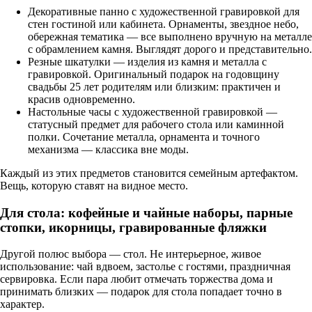
Декоративные панно с художественной гравировкой для
стен гостиной или кабинета. Орнаменты, звездное небо,
обережная тематика — все выполнено вручную на металле
с обрамлением камня. Выглядят дорого и представительно.
Резные шкатулки — изделия из камня и металла с
гравировкой. Оригинальный подарок на годовщину
свадьбы 25 лет родителям или близким: практичен и
красив одновременно.
Настольные часы с художественной гравировкой —
статусный предмет для рабочего стола или каминной
полки. Сочетание металла, орнамента и точного
механизма — классика вне моды.
Каждый из этих предметов становится семейным артефактом.
Вещь, которую ставят на видное место.
Для стола: кофейные и чайные наборы, парные
стопки, икорницы, гравированные фляжки
Другой полюс выбора — стол. Не интерьерное, живое
использование: чай вдвоем, застолье с гостями, праздничная
сервировка. Если пара любит отмечать торжества дома и
принимать близких — подарок для стола попадает точно в
характер.