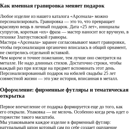
Как именная гравировка меняет подарок
Любое изделие из нашего каталога «Арсенала» можно
персонализировать. Гравировка — это то, что превращает
красивую вещь в личный подарок. Дата «25 лет», инициалы
супругов, короткая «их» фраза — мастер наносит все вручную, в
технике Златоустовской гравюры.
Мастера «Арсенала» заранее согласовывают макет гравировки,
чтобы персонализация органично вписалась в общий орнамент,
не смотрелись отдельной вставкой.
Чем короче и точнее пожелание, тем лучше оно смотрится на
металле. Не надо длинных стихов. Достаточно строки, чтобы
каждый раз при взгляде на предмет вспоминать этот день.
Персонализированный подарок на юбилей свадьбы 25 лет
совместной жизни — это уже история, вписанная в металл.
Оформление: фирменные футляры и тематическая
открытка
Первое впечатление от подарка формируется еще до того, как
его открыли. Упаковка — не мелочь. Особенно когда речь идет о
торжестве такого масштаба.
Мы упаковываем каждое изделие в фирменный футляр:
натуральный шпон который сам по себе создает ощущение