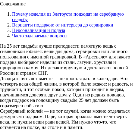
Содержание
Почему изделия из Златоуста подходят на серебряную
свадьбу
Варианты подарков: от интерьера до сервировки
Персонализация и подача
Часто задаваемые вопросы
На 25 лет свадьбы лучше преподнести памятную вещь с
символикой юбилея: вещь для дома, сервировки или личного
пользования с именной гравировкой. В «Арсенале» для такого
подарка выбирают изделия из стали, латуни, хрусталя и
природного камня. Их делают вручную и доставляют по всей
России и странам СНГ.
Двадцать пять лет вместе — не простая дата в календаре. Это
четверть века общей жизни, в которой было всякое: и радость, и
трудности, и тот особый покой, который приходит к людям,
научившимся доверять друг другу. Один из редких поводов,
когда подарок на годовщину свадьбы 25 лет должен быть
соразмерен событию.
Серебряный юбилей — не тот случай, когда можно отделаться
дежурным подарком. Паре, которая прожила вместе четверть
века, не нужны вещи ради вещей. Им нужно что-то, что
останется на полке, на столе и в памяти.