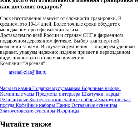
как доставят подарок?
Срок изготовления зависит от сложности гравировки. В
среднем, это 10-14 дней. Более точные сроки обсудите с
менеджером при оформлении заказа.
Доставляем по всей России и странам СНГ в фирменном
подарочном деревянном футляре. Выбор транспортной
компании за вами. В случае затруднения — подберем удобный
вариант, упакуем надежно: изделие приедет в первозданном
виде, полностью готовым ко вручению.
Компания "Арсенал"
arsenal-zlat@list.ru
Часы из камня
Подарки мусульманам
Водочные наборы
Каминные часы
Предметы интерьера
Шкатулки, ларцы
Религиозные
Златоустовские чайные наборы
Златоустовская
посуда
Кофейные наборы
Панно
Остальные сувениры
Златоустовские сувениры
Икорницы
Читайте также