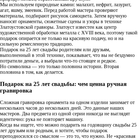
Мы используем природные камни: малахит, нефрит, лазурит,
агат, яшму, змеевик. Перед работой мастера проверяют
материалы, подбирают рисунок самоцвета. Затем вручную
наносят орнаменты, сюжетные сцены и узоры в технике
Златоустовской гравюры. Златоуст известен как центр
художественной обработки металла с XVIII века, поэтому такой
подарок опирается не только на красивую подачу, но и на
сильную ремесленную традицию.
Подарок на 25 лет свадьбы родителям или друзьям,
выполненный в этой технике, показывает, что вы не бездумно
потратили деньги, а выбрали что-то стоящее и редкое.
Но символика — это только половина истории. Вторая
половина в том, как делается.
Подарок на 25 лет свадьбы: чем ценна ручная
гравировка
Сложная гравировка орнамента на одном изделии занимает от
нескольких часов до нескольких дней. Это данные наших
мастеров. Два предмета из одной серии никогда не выглядят
идентично: рука не повторяет машину.
Когда вы ищете, что можно подарить на годовщину свадьбы 25
лет друзьям или родным, и хотите, чтобы подарок
преподносился со смыслом — это то, что нужно. Не «красивая