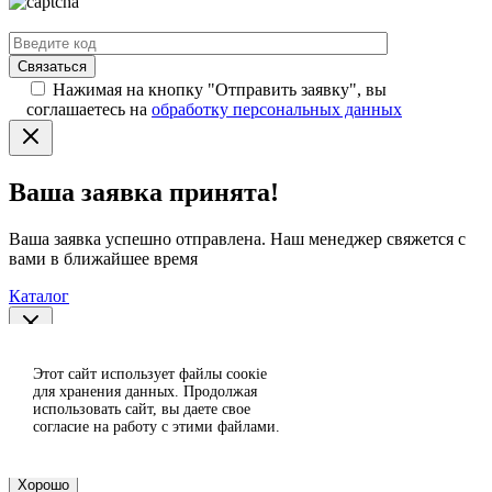
Нажимая на кнопку "Отправить заявку", вы
соглашаетесь на
обработку персональных данных
Ваша заявка принята!
Ваша заявка успешно отправлена. Наш менеджер свяжется с
вами в ближайшее время
Каталог
Спасибо за отзыв!
Этот сайт использует файлы сoокіе
Согласен
для хранения данных. Продолжая
использовать сайт, вы даете свое
Отклонить
Ваш отзыв отправлен на модерацию и появится на сайте
согласие на работу с этими файлами.
после проверки.
Хорошо