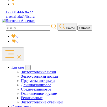
+7 800 444-36-22
arsenal-zlat@list.ru
Найти
Отмена
0
0
Каталог
Златоустовские ножи
Златоустовская посуда
Предметы интерьера
Длинноклинковое
Средне-клинковое
Охолощенное оружие
Религиозные
Златоустовские сувениры
О компании