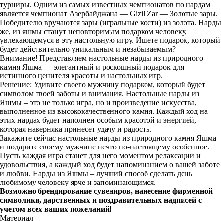
турниры. Одним из самых известных чемпионатов по нардам
является чемпионат Азербайджана — Gizil Zar — Золотые зары.
Победителю вручаются зары (игральные кости) из золота. Нарды
же, из яшмы станут неповторимым подарком человеку,
увлекающемуся в эту настольную игру. Ищете подарок, который
будет действительно уникальным и незабываемым?
Внимание! Представляем настольные нарды из природного
камня Яшма — элегантный и роскошный подарок для
истинного ценителя красоты и настольных игр.
Решение: Удивите своего мужчину подарком, который будет
символом твоей заботы и внимания. Настольные нарды из
Яшмы – это не только игра, но и произведение искусства,
выполненное из высококачественного камня. Каждый ход на
этих нардах будет наполнен особым красотой и энергией,
которая наверняка принесет удачу и радость.
Закажите сейчас настольные нарды из природного камня Яшма
и подарите своему мужчине нечто по-настоящему особенное.
Пусть каждая игра станет для него моментом релаксации и
удовольствия, а каждый ход будет напоминанием о вашей заботе
и любви. Нарды из Яшмы – лучший способ сделать день
любимому человеку ярче и запоминающимся.
Возможно брендирование сувениров, нанесение фирменной
символики, дарственных и поздравительных надписей с
учетом всех ваших пожеланий!
Материал