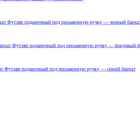
Футляр подарочный под письменную ручку — черный барха
Футляр подарочный под письменную ручку — бордовый б
Футляр подарочный под письменную ручку — синий бархат