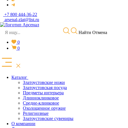
+7 800 444-36-22
arsenal-zlat@list.ru
Найти
Отмена
0
0
Каталог
Златоустовские ножи
Златоустовская посуда
Предметы интерьера
Длинноклинковое
Средне-клинковое
Охолощенное оружие
Религиозные
Златоустовские сувениры
О компании