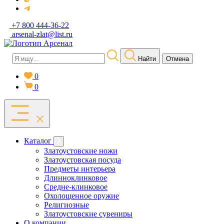
+7 800 444-36-22
arsenal-zlat@list.ru
Найти
Отмена
0
0
Каталог
Златоустовские ножи
Златоустовская посуда
Предметы интерьера
Длинноклинковое
Средне-клинковое
Охолощенное оружие
Религиозные
Златоустовские сувениры
О компании