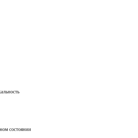
кальность
ьном состоянии