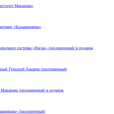
истолет Макарова»
автомат «Калашникова»
евольвер системы «Наган» /охолощенный/ в подарок
ный Тульский Токарев /охолощенный/
 Макарова /охолощенный/ в подарок
ашникова» /охолощенный/