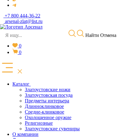
+7 800 444-36-22
arsenal-zlat@list.ru
Найти
Отмена
0
0
Каталог
Златоустовские ножи
Златоустовская посуда
Предметы интерьера
Длинноклинковое
Средне-клинковое
Охолощенное оружие
Религиозные
Златоустовские сувениры
О компании