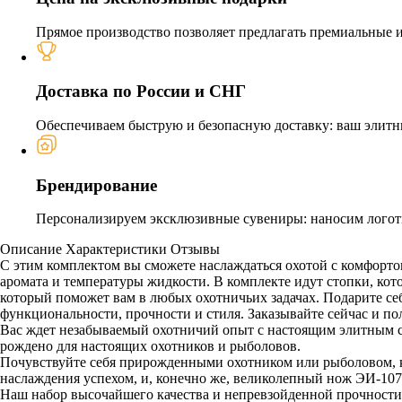
Прямое производство позволяет предлагать премиальные из
Доставка по России и СНГ
Обеспечиваем быструю и безопасную доставку: ваш элитн
Брендирование
Персонализируем эксклюзивные сувениры: наносим логоти
Описание
Характеристики
Отзывы
С этим комплектом вы сможете наслаждаться охотой с комфорто
аромата и температуры жидкости. В комплекте идут стопки, к
который поможет вам в любых охотничьих задачах. Подарите себ
функциональности, прочности и стиля. Заказывайте сейчас и п
Вас ждет незабываемый охотничий опыт с настоящим элитным сн
рождено для настоящих охотников и рыболовов.
Почувствуйте себя прирожденными охотником или рыболовом, ку
наслаждения успехом, и, конечно же, великолепный нож ЭИ-10
Наш набор высочайшего качества и непревзойденной прочности.