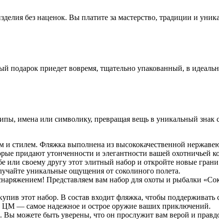
делия без наценок. Вы платите за мастерство, традиции и уник
ый подарок приедет вовремя, тщательно упакованный, в идеаль
пы, имена или символику, превращая вещь в уникальный знак с
м и стилем. Фляжка выполнена из высококачественной нержавею
оторые придают утонченности и элегантности вашей охотничьей
е или своему другу этот элитный набор и откройте новые грани
олучайте уникальные ощущения от соколиного полета.
аряжением! Представляем вам набор для охоты и рыбалки «Соко
пив этот набор. В состав входит фляжка, чтобы поддерживать с
7 ЦМ — самое надежное и острое оружие ваших приключений.
 Вы можете быть уверены, что он прослужит вам верой и правд