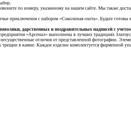
ыбор.
озвоните по номеру, указанному на нашем сайте. Мы также дост
ичьи приключения с набором «Соколиная охота». Будьте готовы 
имволики, дарственных и поздравительных надписей с учето
 предприятия «Арсенал» выполнены в лучших традициях Златоус
я несущественные отличия от представленной фотографии. Элем
х трещин в камне. Каждое изделие комплектуется фирменной упа