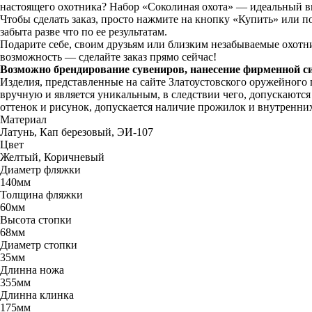
настоящего охотника? Набор «Соколиная охота» — идеальный в
Чтобы сделать заказ, просто нажмите на кнопку «Купить» или п
забыта разве что по ее результатам.
Подарите себе, своим друзьям или близким незабываемые охотн
возможность — сделайте заказ прямо сейчас!
Возможно брендирование сувениров, нанесение фирменной с
Изделия, представленные на сайте Златоустовского оружейного
вручную и является уникальным, в следствии чего, допускаютс
оттенок и рисунок, допускается наличие прожилок и внутренни
Материал
Латунь, Кап березовый, ЭИ-107
Цвет
Желтый, Коричневый
Диаметр фляжки
140мм
Толщина фляжки
60мм
Высота стопки
68мм
Диаметр стопки
35мм
Длинна ножа
355мм
Длинна клинка
175мм