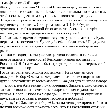
атмосфере особый шарм.
Жажда приключений? Набор «Охота на медведя» — решение
для настоящих охотников! Фляжка вместительна, но компактна,
чтобы стать надежным спутником в твоих экспедициях.
Зарядись энергией от типичного каминного огня, падающего на
деревенскую хижину. С острым ножом ЭИ-107 будите
чувствовать себя в полной безопасности. А стопки на трёх
человек, чтобы отпраздновать успех со вкусом!
Сейчас самое время совершить эту охоту на впечатления. Будь
первым, кто осмелится. Чувствуй себя победителем! Не упусти
эту возможность обладать лучшим охотничьим набором на
рынке.
Закажи сегодня, чтобы уже завтра твои медвежьи истории
превратились в реальность! Благодаря нашей доставке по
России и СНГ ты можешь быть где угодно, но не потерять свой
уникальный набор.
Готов ты быть настоящим охотником? Тогда сделай себе
подарок! Набор «Охота на медведя» — синоним спортивного
духа и безграничных возможностей. Каждая деталь этого набора
— ключ к незабываемым приключениям. Закажи прямо сейчас и
заполни свою жизнь смелостью, адреналином и радостью
успеха. Набор «Охота на медведя» — твой верный спутник и
друг, всегда готовый к новым трофеям и победам!
Действуйте! Закажите набор «Охота на медведя» прямо сейчас и
получи возможность показать всем, что ты настоящий охотник.