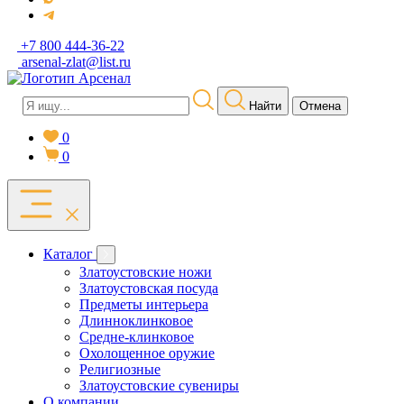
+7 800 444-36-22
arsenal-zlat@list.ru
Найти
Отмена
0
0
Каталог
Златоустовские ножи
Златоустовская посуда
Предметы интерьера
Длинноклинковое
Средне-клинковое
Охолощенное оружие
Религиозные
Златоустовские сувениры
О компании