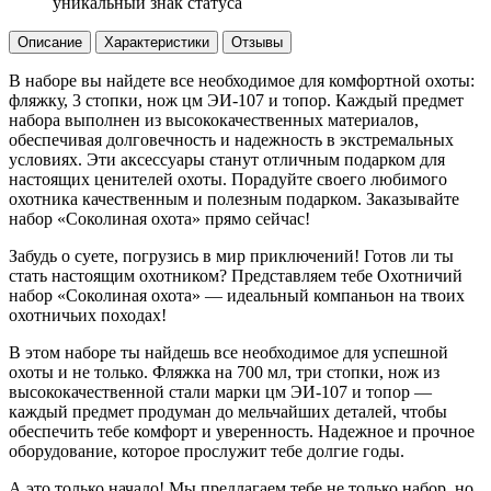
уникальный знак статуса
Описание
Характеристики
Отзывы
В наборе вы найдете все необходимое для комфортной охоты:
фляжку, 3 стопки, нож цм ЭИ-107 и топор. Каждый предмет
набора выполнен из высококачественных материалов,
обеспечивая долговечность и надежность в экстремальных
условиях. Эти аксессуары станут отличным подарком для
настоящих ценителей охоты. Порадуйте своего любимого
охотника качественным и полезным подарком. Заказывайте
набор «Соколиная охота» прямо сейчас!
Забудь о суете, погрузись в мир приключений! Готов ли ты
стать настоящим охотником? Представляем тебе Охотничий
набор «Соколиная охота» — идеальный компаньон на твоих
охотничьих походах!
В этом наборе ты найдешь все необходимое для успешной
охоты и не только. Фляжка на 700 мл, три стопки, нож из
высококачественной стали марки цм ЭИ-107 и топор —
каждый предмет продуман до мельчайших деталей, чтобы
обеспечить тебе комфорт и уверенность. Надежное и прочное
оборудование, которое прослужит тебе долгие годы.
А это только начало! Мы предлагаем тебе не только набор, но