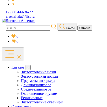
+7 800 444-36-22
arsenal-zlat@list.ru
Найти
Отмена
0
0
Каталог
Златоустовские ножи
Златоустовская посуда
Предметы интерьера
Длинноклинковое
Средне-клинковое
Охолощенное оружие
Религиозные
Златоустовские сувениры
О компании