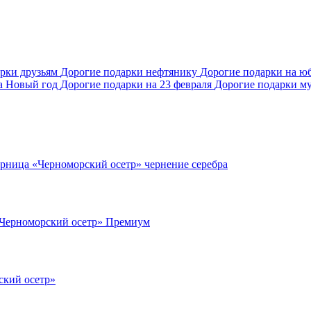
арки друзьям
Дорогие подарки нефтянику
Дорогие подарки на ю
а Новый год
Дорогие подарки на 23 февраля
Дорогие подарки м
рница «Черноморский осетр» чернение серебра
Черноморский осетр» Премиум
ский осетр»