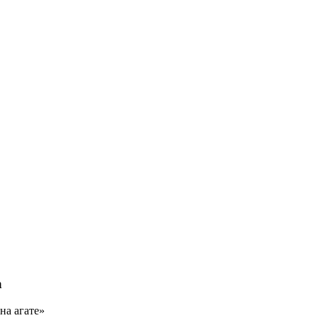
а
на агате»