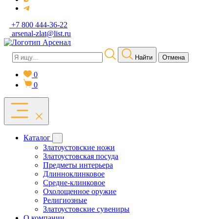
+7 800 444-36-22
arsenal-zlat@list.ru
Найти
Отмена
0
0
Каталог
Златоустовские ножи
Златоустовская посуда
Предметы интерьера
Длинноклинковое
Средне-клинковое
Охолощенное оружие
Религиозные
Златоустовские сувениры
О компании