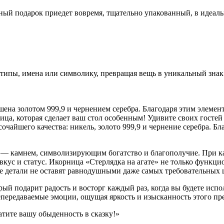
ный подарок приедет вовремя, тщательно упакованный, в идеал
ипы, имена или символику, превращая вещь в уникальный знак 
шена золотом 999,9 и чернением серебра. Благодаря этим элемен
ица, которая сделает ваш стол особенным! Удивите своих госте
чайшего качества: никель, золото 999,9 и чернение серебра. Бл
ом — камнем, символизирующим богатство и благополучие. При к
ус и статус. Икорница «Стерлядка на агате» не только функцио
е детали не оставят равнодушными даже самых требовательных 
ый подарит радость и восторг каждый раз, когда вы будете исп
непередаваемые эмоции, ощущая яркость и изысканность этого пр
атите вашу обыденность в сказку!»