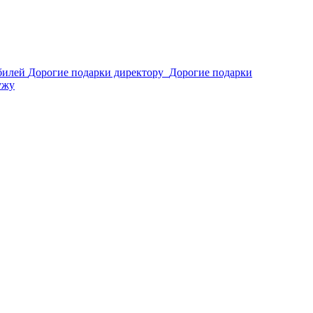
билей
Дорогие подарки директору
Дорогие подарки
ужу