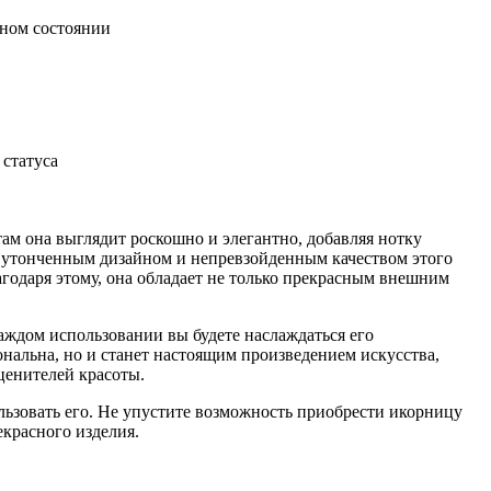
ьном состоянии
статуса
там она выглядит роскошно и элегантно, добавляя нотку
й утонченным дизайном и непревзойденным качеством этого
агодаря этому, она обладает не только прекрасным внешним
аждом использовании вы будете наслаждаться его
нальна, но и станет настоящим произведением искусства,
ценителей красоты.
ользовать его. Не упустите возможность приобрести икорницу
екрасного изделия.