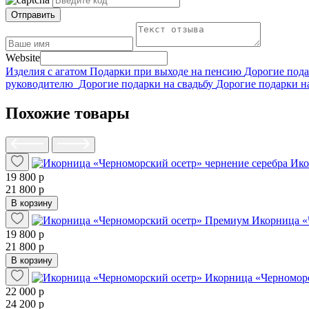
Отправить
Website
Изделия с агатом
Подарки при выходе на пенсию
Дорогие под
руководителю
Дорогие подарки на свадьбу
Дорогие подарки н
Похожие товары
Ико
19 800 р
21 800 р
В корзину
Икорница «
19 800 р
21 800 р
В корзину
Икорница «Черномор
22 000 р
24 200 р